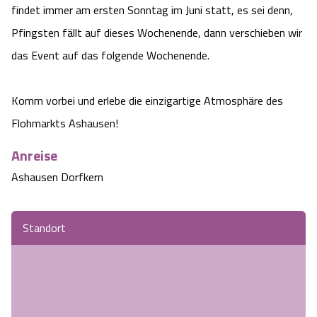
findet immer am ersten Sonntag im Juni statt, es sei denn,
Angebote
Urlaub auf dem Bauernhof
Battle Kart Bispingen
Pfingsten fällt auf dieses Wochenende, dann verschieben wir
das Event auf das folgende Wochenende.
Kontakt
Landschaftsführungen
Adventure District Bispingen
Komm vorbei und erlebe die einzigartige Atmosphäre des
Veranstaltungen
Unterkünfte
Flohmarkts Ashausen!
Ausflugsziele
Anreise
Ashausen Dorfkern
Standort