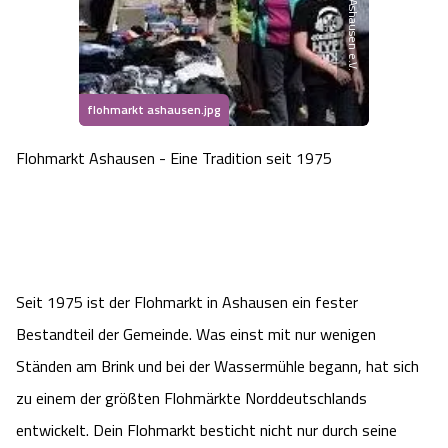
Heideflächen
Naturpark Südheide
Quad Bahn Bispingen
Thermen
Die Hansestadt Lüneburg
Hoher Kontrast Modus:
Freizeitparks
Naturerlebnis im Frühling
Kletterparks
Vegan, Fasten & Co.
Sehenswürdigkeiten Lüneburg
A
A
Schriftgröße:
A
flohmarkt ashausen.jpg
Vital Urlaub
Naturerlebnis im Sommer
Designer Outlet Soltau
Gesund & Fit
Shopping Lüneburg
Flohmarkt Ashausen - Eine Tradition seit 1975
Städte
Naturerlebnis im Herbst
Abenteuerlabyrinth
Balance
Kulinarisches Lüneburg
Hotels
Naturerlebnis im Winter
Heide Himmel Baumwipfelpfad
Wellness-Kurzurlaub
Unterkünfte Lüneburg
Ferienwohnungen
Seit 1975 ist der Flohmarkt in Ashausen ein fester
Ausflugsziele
Adventure Schnucken Golf
Wellness-Unterkünfte
Veranstaltungen & Führungen Lüneburg
Bestandteil der Gemeinde. Was einst mit nur wenigen
Ferienhäuser
Wandern
Serengeti Park
Ständen am Brink und bei der Wassermühle begann, hat sich
Hotels mit Schwimmbad
Die Residenzstadt Celle
zu einem der größten Flohmärkte Norddeutschlands
Pensionen
Fahrrad Urlaub
Weltvogelpark Walsrode
THERMEplus® Unterkünfte
Sehenswürdigkeiten Celle
entwickelt. Dein Flohmarkt besticht nicht nur durch seine