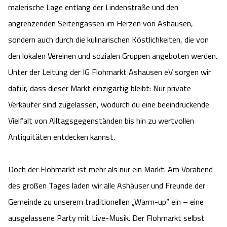
malerische Lage entlang der Lindenstraße und den
Camping
Reiten
Wildpark Lüneburger Heide
Veranstaltungen
Shopping Celle
angrenzenden Seitengassen im Herzen von Ashausen,
sondern auch durch die kulinarischen Köstlichkeiten, die von
Urlaub auf dem Bauernhof
Kutschen
Wildpark Schwarze Berge
Kulinarisches Celle
den lokalen Vereinen und sozialen Gruppen angeboten werden.
Urlaub mit Hund
Regionale Küche
Unter der Leitung der IG Flohmarkt Ashausen eV sorgen wir
Otter Zentrum
Unterkünfte Celle
dafür, dass dieser Markt einzigartig bleibt: Nur private
Last Minute
Tiere
Wildpark Müden
Verkäufer sind zugelassen, wodurch du eine beeindruckende
Veranstaltungen & Führungen Celle
Vielfalt von Alltagsgegenständen bis hin zu wertvollen
Anreise
HeideSpezialitäten
Snow World Bispingen
Antiquitäten entdecken kannst.
Kataloge
Unterkünfte
Ralf Schumacher Kart & Bowl
Doch der Flohmarkt ist mehr als nur ein Markt. Am Vorabend
Videos
des großen Tages laden wir alle Ashäuser und Freunde der
Naturhotels
Das verrückte Haus
Gemeinde zu unserem traditionellen „Warm-up“ ein – eine
Shop
Urlaub mit Hund
Abenteuerland Trampolin-Park
ausgelassene Party mit Live-Musik. Der Flohmarkt selbst