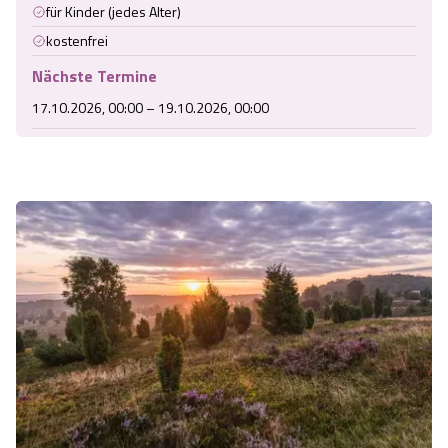
für Kinder (jedes Alter)
Angebote
Urlaub auf dem Bauernhof
Battle Kart Bispingen
kostenfrei
Nächste Termine
Kontakt
Landschaftsführungen
Adventure District Bispingen
17.10.2026, 00:00 – 19.10.2026, 00:00
Veranstaltungen
Unterkünfte
Ausflugsziele