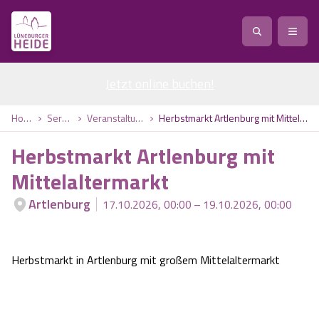
Jetzt online buchen
Service
!
Anreise
Abreise
Home
Service
Veranstaltungen
Herbstmarkt Artlenburg mit Mittelaltermarkt
Service
Natur
Herbstmarkt Artlenburg mit
Region / Orte
Ort
Erlebnis
Natur
Mittelaltermarkt
Artlenburg
17.10.2026, 00:00 – 19.10.2026, 00:00
Veranstaltungen
Heideblüte
Erlebnis
Vital
Personen
Kinder
Ausflugsziele
Heideflächen
Heide Park Resort
Stadt
Vital
Herbstmarkt in Artlenburg mit großem Mittelaltermarkt
Suchen
Karte
Naturpark Lüneburger Heide
Barfußpark Egestorf
Wellness
Barriere­freiheits-Einstell­ungen
Stadt