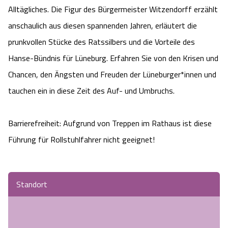
Alltägliches. Die Figur des Bürgermeister Witzendorff erzählt
Camping
Reiten
Wildpark Lüneburger Heide
Veranstaltungen
Shopping Celle
anschaulich aus diesen spannenden Jahren, erläutert die
Urlaub auf dem Bauernhof
prunkvollen Stücke des Ratssilbers und die Vorteile des
Kutschen
Wildpark Schwarze Berge
Kulinarisches Celle
Hanse-Bündnis für Lüneburg. Erfahren Sie von den Krisen und
Urlaub mit Hund
Regionale Küche
Otter Zentrum
Chancen, den Ängsten und Freuden der Lüneburger*innen und
Unterkünfte Celle
tauchen ein in diese Zeit des Auf- und Umbruchs.
Last Minute
Tiere
Wildpark Müden
Veranstaltungen & Führungen Celle
Barrierefreiheit: Aufgrund von Treppen im Rathaus ist diese
Anreise
HeideSpezialitäten
Snow World Bispingen
Führung für Rollstuhlfahrer nicht geeignet!
Kataloge
Unterkünfte
Ralf Schumacher Kart & Bowl
Standort
Videos
Naturhotels
Das verrückte Haus
Shop
Urlaub mit Hund
Abenteuerland Trampolin-Park