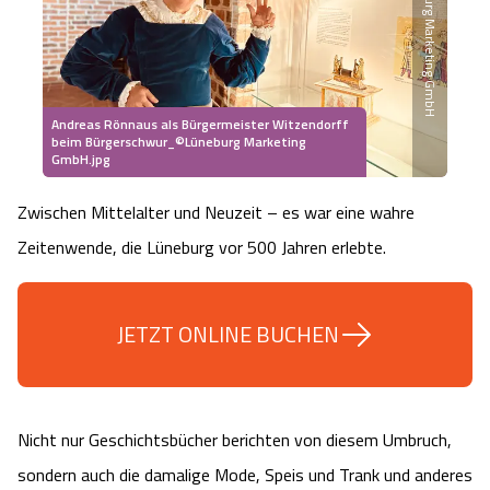
Lüneburg Marketing GmbH
Heideflächen
Naturpark Südheide
Quad Bahn Bispingen
Thermen
Die Hansestadt Lüneburg
Hoher Kontrast Modus:
Freizeitparks
Naturerlebnis im Frühling
Kletterparks
Vegan, Fasten & Co.
Sehenswürdigkeiten Lüneburg
A
A
Schriftgröße:
A
Andreas Rönnaus als Bürgermeister Witzendorff
Vital Urlaub
Naturerlebnis im Sommer
beim Bürgerschwur_©Lüneburg Marketing
Designer Outlet Soltau
Gesund & Fit
Shopping Lüneburg
GmbH.jpg
Städte
Naturerlebnis im Herbst
Abenteuerlabyrinth
Zwischen Mittelalter und Neuzeit – es war eine wahre
Balance
Kulinarisches Lüneburg
Zeitenwende, die Lüneburg vor 500 Jahren erlebte.
Hotels
Naturerlebnis im Winter
Heide Himmel Baumwipfelpfad
Wellness-Kurzurlaub
Unterkünfte Lüneburg
Ferienwohnungen
JETZT ONLINE BUCHEN
Ausflugsziele
Adventure Schnucken Golf
Wellness-Unterkünfte
Veranstaltungen & Führungen Lüneburg
Ferienhäuser
Wandern
Serengeti Park
Hotels mit Schwimmbad
Die Residenzstadt Celle
Nicht nur Geschichtsbücher berichten von diesem Umbruch,
Pensionen
Fahrrad Urlaub
Weltvogelpark Walsrode
THERMEplus® Unterkünfte
Sehenswürdigkeiten Celle
sondern auch die damalige Mode, Speis und Trank und anderes