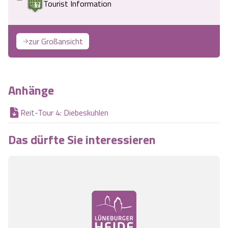
Tourist Information
Angebote
Urlaub auf dem Bauernhof
Battle Kart Bispingen
zur Großansicht
Kontakt
Landschaftsführungen
Adventure District Bispingen
Veranstaltungen
Unterkünfte
Anhänge
Ausflugsziele
Reit-Tour 4: Diebeskuhlen
Das dürfte Sie interessieren