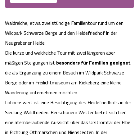
Camping
Reiten
Wildpark Lüneburger Heide
Veranstaltungen
Shopping Celle
Waldreiche, etwa zweistündige Familientour rund um den
Urlaub auf dem Bauernhof
Kutschen
Wildpark Schwarze Berge
Kulinarisches Celle
Wildpark Schwarze Berge und den Heidefriedhof in der
Urlaub mit Hund
Neugrabener Heide
Regionale Küche
Otter Zentrum
Unterkünfte Celle
Die kurze und waldreiche Tour mit zwei längeren aber
Last Minute
Tiere
Wildpark Müden
mäßigen Steigungen ist
besonders für Familien geeignet
,
Veranstaltungen & Führungen Celle
die als Ergänzung zu einem Besuch im Wildpark Schwarze
Anreise
HeideSpezialitäten
Snow World Bispingen
Berge oder im Freilichtmuseum am Kiekeberg eine kleine
Wanderung unternehmen möchten.
Kataloge
Unterkünfte
Ralf Schumacher Kart & Bowl
Lohnenswert ist eine Besichtigung des Heidefriedhofs in der
Siedlung Waldfrieden. Bei schönem Wetter bietet sich hier
Videos
Naturhotels
Das verrückte Haus
eine atemberaubende Aussicht über das Urstromtal der Elbe
Shop
Urlaub mit Hund
in Richtung Othmarschen und Nienstedten. In der
Abenteuerland Trampolin-Park