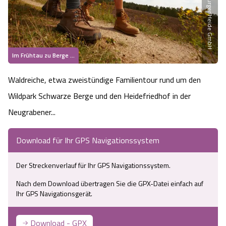
Heideflächen
Naturpark Südheide
Quad Bahn Bispingen
Thermen
Die Hansestadt Lüneburg
Hoher Kontrast Modus:
Freizeitparks
Naturerlebnis im Frühling
Kletterparks
Vegan, Fasten & Co.
Sehenswürdigkeiten Lüneburg
A
A
Schriftgröße:
A
Im Frühtau zu Berge ...
Vital Urlaub
Naturerlebnis im Sommer
Designer Outlet Soltau
Gesund & Fit
Shopping Lüneburg
Waldreiche, etwa zweistündige Familientour rund um den
Städte
Naturerlebnis im Herbst
Wildpark Schwarze Berge und den Heidefriedhof in der
Abenteuerlabyrinth
Balance
Kulinarisches Lüneburg
Neugrabener...
Hotels
Naturerlebnis im Winter
Heide Himmel Baumwipfelpfad
Wellness-Kurzurlaub
Unterkünfte Lüneburg
Download für Ihr GPS Navigationssystem
Ferienwohnungen
Ausflugsziele
Adventure Schnucken Golf
Wellness-Unterkünfte
Veranstaltungen & Führungen Lüneburg
Der Streckenverlauf für Ihr GPS Navigationssystem.
Ferienhäuser
Wandern
Serengeti Park
Nach dem Download übertragen Sie die GPX-Datei einfach auf
Hotels mit Schwimmbad
Die Residenzstadt Celle
Ihr GPS Navigationsgerät.
Pensionen
Fahrrad Urlaub
Weltvogelpark Walsrode
THERMEplus® Unterkünfte
Sehenswürdigkeiten Celle
Download - GPX