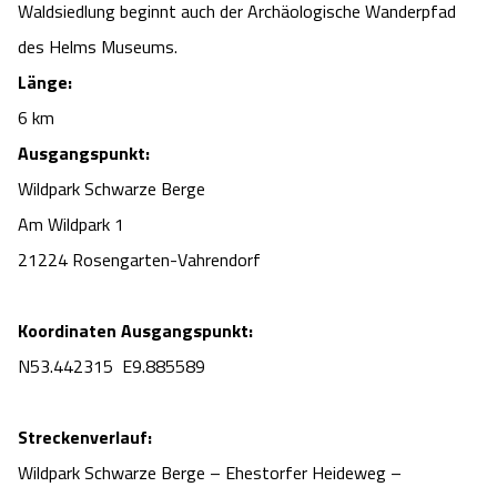
Waldsiedlung beginnt auch der Archäologische Wanderpfad
Angebote
Urlaub auf dem Bauernhof
Battle Kart Bispingen
des Helms Museums.
Länge:
Kontakt
Landschaftsführungen
Adventure District Bispingen
6 km
Ausgangspunkt:
Veranstaltungen
Unterkünfte
Wildpark Schwarze Berge
Am Wildpark 1
Ausflugsziele
21224 Rosengarten-Vahrendorf
Koordinaten Ausgangspunkt:
N53.442315 E9.885589
Streckenverlauf:
Wildpark Schwarze Berge – Ehestorfer Heideweg –