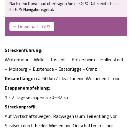
Nach dem Download übertragen Sie die GPX-Datei einfach auf
Camping
Reiten
Wildpark Lüneburger Heide
Ihr GPS Navigationsgerät.
Veranstaltungen
Shopping Celle
Urlaub auf dem Bauernhof
Kutschen
Wildpark Schwarze Berge
Download - GPX
Kulinarisches Celle
Urlaub mit Hund
Regionale Küche
Otter Zentrum
Unterkünfte Celle
Streckenführung:
Last Minute
Tiere
Wildpark Müden
Wintermoor – Welle – Tostedt – Bötersheim – Hollenstedt
Veranstaltungen & Führungen Celle
– Moisburg – Buxtehude - Estebrügge - Cranz
Anreise
HeideSpezialitäten
Snow World Bispingen
Gesamtlänge:
ca. 60 km / Ideal für eine Wochenend-Tour
Etappenempfehlung:
Kataloge
Unterkünfte
Ralf Schumacher Kart & Bowl
1 - 2 Tagesetappen à 30–32 km
Streckenprofil:
Videos
Naturhotels
Das verrückte Haus
Auf Wirtschaftswegen, Radwegen (zum Teil entlang von
Shop
Urlaub mit Hund
Straßen) durch Felder, Wiesen und Ortschaften mit nur
Abenteuerland Trampolin-Park