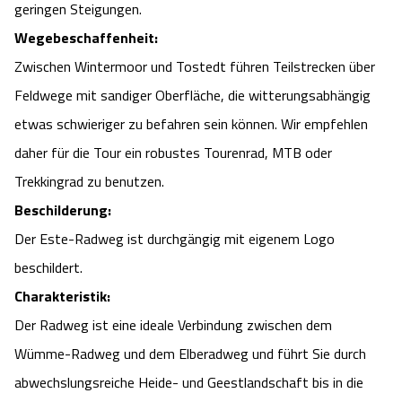
geringen Steigungen.
Angebote
Urlaub auf dem Bauernhof
Battle Kart Bispingen
Wegebeschaffenheit:
Zwischen Wintermoor und Tostedt führen Teilstrecken über
Kontakt
Landschaftsführungen
Adventure District Bispingen
Feldwege mit sandiger Oberfläche, die witterungsabhängig
etwas schwieriger zu befahren sein können. Wir empfehlen
Veranstaltungen
Unterkünfte
daher für die Tour ein robustes Tourenrad, MTB oder
Trekkingrad zu benutzen.
Ausflugsziele
Beschilderung:
Der Este-Radweg ist durchgängig mit eigenem Logo
beschildert.
Charakteristik:
Der Radweg ist eine ideale Verbindung zwischen dem
Wümme-Radweg und dem Elberadweg und führt Sie durch
abwechslungsreiche Heide- und Geestlandschaft bis in die