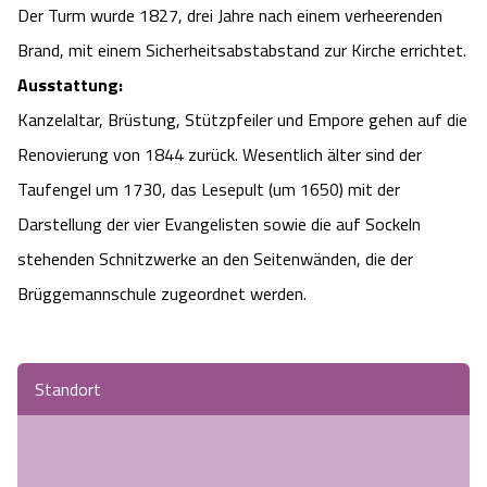
Der Turm wurde 1827, drei Jahre nach einem verheerenden
Camping
Reiten
Wildpark Lüneburger Heide
Veranstaltungen
Shopping Celle
Brand, mit einem Sicherheitsabstabstand zur Kirche errichtet.
Ausstattung:
Urlaub auf dem Bauernhof
Kutschen
Wildpark Schwarze Berge
Kulinarisches Celle
Kanzelaltar, Brüstung, Stützpfeiler und Empore gehen auf die
Urlaub mit Hund
Regionale Küche
Renovierung von 1844 zurück. Wesentlich älter sind der
Otter Zentrum
Unterkünfte Celle
Taufengel um 1730, das Lesepult (um 1650) mit der
Last Minute
Tiere
Wildpark Müden
Darstellung der vier Evangelisten sowie die auf Sockeln
Veranstaltungen & Führungen Celle
stehenden Schnitzwerke an den Seitenwänden, die der
Anreise
HeideSpezialitäten
Snow World Bispingen
Brüggemannschule zugeordnet werden.
Kataloge
Unterkünfte
Ralf Schumacher Kart & Bowl
Standort
Videos
Naturhotels
Das verrückte Haus
Shop
Urlaub mit Hund
Abenteuerland Trampolin-Park