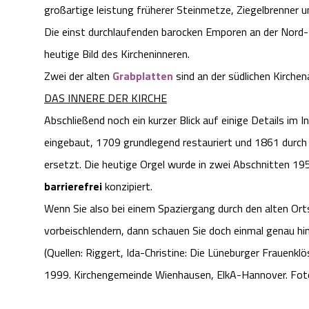
großartige leistung früherer Steinmetze, Ziegelbrenner u
Die einst durchlaufenden barocken Emporen an der Nord
heutige Bild des Kircheninneren.
Zwei der alten
Grabplatten
sind an der südlichen Kirch
DAS INNERE DER KIRCHE
Abschließend noch ein kurzer Blick auf einige Details im I
eingebaut, 1709 grundlegend restauriert und 1861 durch 
ersetzt. Die heutige Orgel wurde in zwei Abschnitten 19
barrierefrei
konzipiert.
Wenn Sie also bei einem Spaziergang durch den alten Or
vorbeischlendern, dann schauen Sie doch einmal genau hin
(Quellen: Riggert, Ida-Christine: Die Lüneburger Frauenkl
1999. Kirchengemeinde Wienhausen, ElkA-Hannover. Fotos