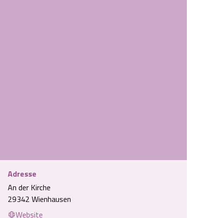
Adresse
An der Kirche
​St. Marien Kirche und Kloster in Wienhausen
29342 Wienhausen
Website