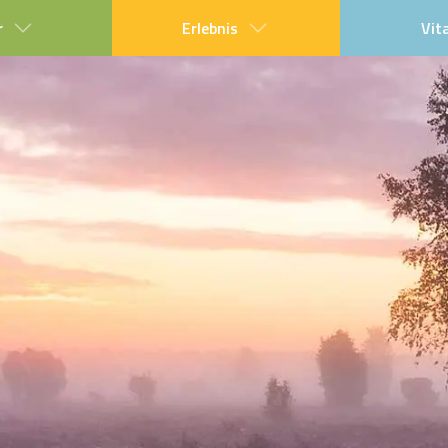
r
Erlebnis
Vit