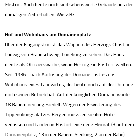
Ebstorf. Auch heute noch sind sehenswerte Gebäude aus der
Camping
Reiten
Wildpark Lüneburger Heide
Veranstaltungen
Shopping Celle
damaligen Zeit erhalten. Wie z.B.:
Urlaub auf dem Bauernhof
Kutschen
Wildpark Schwarze Berge
Kulinarisches Celle
Hof und Wohnhaus am Domänenplatz
Urlaub mit Hund
Regionale Küche
Über der Eingangstür ist das Wappen des Herzogs Christian
Otter Zentrum
Unterkünfte Celle
Ludwig von Braunschweig-Lüneburg zu sehen. Das Haus
Last Minute
Tiere
Wildpark Müden
diente als Offizierswache, wenn Herzöge in Ebstorf weilten.
Veranstaltungen & Führungen Celle
Seit 1936 - nach Auflösung der Domäne - ist es das
Anreise
HeideSpezialitäten
Snow World Bispingen
Wohnhaus eines Landwirtes, der heute noch auf der Domäne
noch seinen Betrieb hat. Auf der königlichen Domäne wurde
Kataloge
Unterkünfte
Ralf Schumacher Kart & Bowl
18 Bauern neu angesiedelt. Wegen der Erweiterung des
Videos
Trppenübungsplatzes Bergen mussten sie ihre Höfe
Naturhotels
Das verrückte Haus
verlassen und fanden in Ebstorf eine neue Heimat (3 auf dem
Shop
Urlaub mit Hund
Abenteuerland Trampolin-Park
Domänenplatz, 13 in der Bauern-Siedlung, 2 an der Bahn).