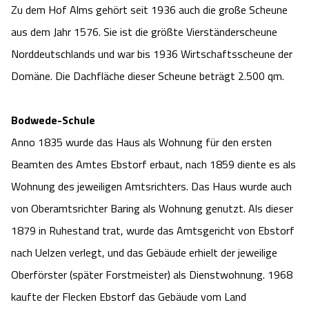
Zu dem Hof Alms gehört seit 1936 auch die große Scheune
Angebote
Urlaub auf dem Bauernhof
Battle Kart Bispingen
aus dem Jahr 1576. Sie ist die größte Vierständerscheune
Norddeutschlands und war bis 1936 Wirtschaftsscheune der
Kontakt
Landschaftsführungen
Adventure District Bispingen
Domäne. Die Dachfläche dieser Scheune beträgt 2.500 qm.
Veranstaltungen
Unterkünfte
Bodwede-Schule
Anno 1835 wurde das Haus als Wohnung für den ersten
Ausflugsziele
Beamten des Amtes Ebstorf erbaut, nach 1859 diente es als
Wohnung des jeweiligen Amtsrichters. Das Haus wurde auch
von Oberamtsrichter Baring als Wohnung genutzt. Als dieser
1879 in Ruhestand trat, wurde das Amtsgericht von Ebstorf
nach Uelzen verlegt, und das Gebäude erhielt der jeweilige
Oberförster (später Forstmeister) als Dienstwohnung. 1968
kaufte der Flecken Ebstorf das Gebäude vom Land