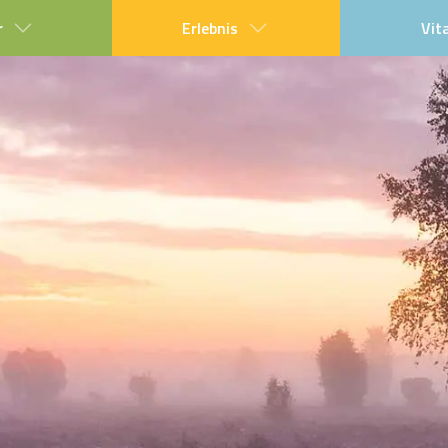
r
Erlebnis
Vit