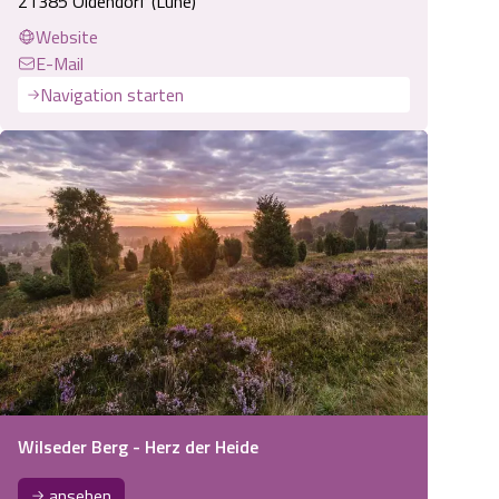
21385 Oldendorf (Luhe)
Website
E-Mail
Navigation starten
Wilseder Berg - Herz der Heide
ansehen