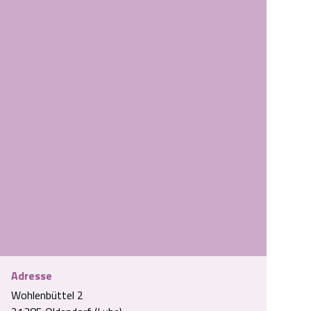
Adresse
Wohlenbüttel 2
Hinweisschild zur Niedersächsischen Mühlenstraße a