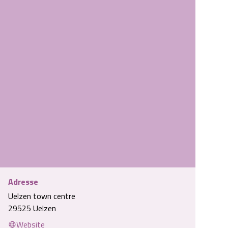
Adresse
Uelzen town centre
Weg der Steine in Uelzen
29525 Uelzen
Website