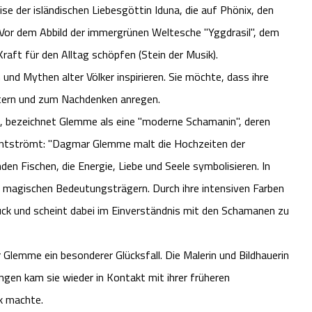
e der isländischen Liebesgöttin Iduna, die auf Phönix, den
). Vor dem Abbild der immergrünen Weltesche "Yggdrasil", dem
aft für den Alltag schöpfen (Stein der Musik).
 und Mythen alter Völker inspirieren. Sie möchte, dass ihre
ntern und zum Nachdenken anregen.
n, bezeichnet Glemme als eine "moderne Schamanin", deren
 entströmt: "Dagmar Glemme malt die Hochzeiten der
n Fischen, die Energie, Liebe und Seele symbolisieren. In
zu magischen Bedeutungsträgern. Durch ihre intensiven Farben
ruck und scheint dabei im Einverständnis mit den Schamanen zu
Glemme ein besonderer Glücksfall. Die Malerin und Bildhauerin
ngen kam sie wieder in Kontakt mit ihrer früheren
k machte.