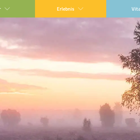
r
Erlebnis
Vit