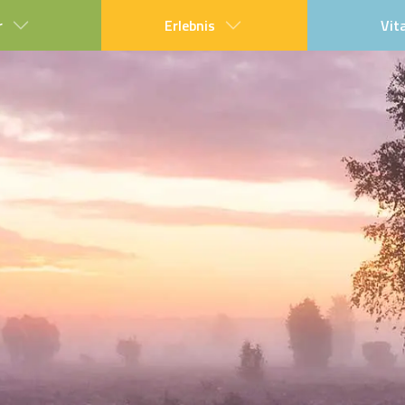
r
Erlebnis
Vit