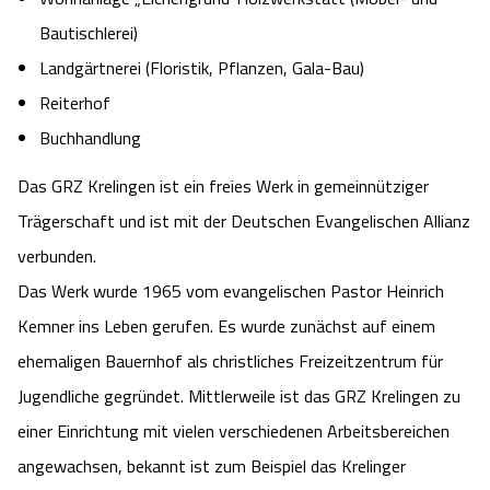
Angebote
Bautischlerei)
Urlaub auf dem Bauernhof
Battle Kart Bispingen
Landgärtnerei (Floristik, Pflanzen, Gala-Bau)
Kontakt
Landschaftsführungen
Reiterhof
Adventure District Bispingen
Buchhandlung
Veranstaltungen
Unterkünfte
Das GRZ Krelingen ist ein freies Werk in gemeinnütziger
Trägerschaft und ist mit der Deutschen Evangelischen Allianz
Ausflugsziele
verbunden.
Das Werk wurde 1965 vom evangelischen Pastor Heinrich
Kemner ins Leben gerufen. Es wurde zunächst auf einem
ehemaligen Bauernhof als christliches Freizeitzentrum für
Jugendliche gegründet. Mittlerweile ist das GRZ Krelingen zu
einer Einrichtung mit vielen verschiedenen Arbeitsbereichen
angewachsen, bekannt ist zum Beispiel das Krelinger