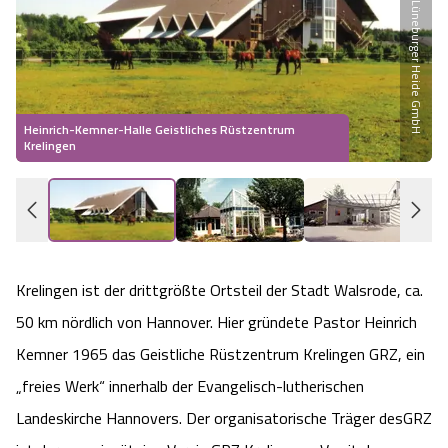
Partner der Lüneburger Heide GmbH
Heideflächen
Naturpark Südheide
Quad Bahn Bispingen
Thermen
Die Hansestadt Lüneburg
Hoher Kontrast Modus:
Freizeitparks
Naturerlebnis im Frühling
Kletterparks
Vegan, Fasten & Co.
Sehenswürdigkeiten Lüneburg
A
A
Schriftgröße:
A
Vital Urlaub
Naturerlebnis im Sommer
Heinrich-Kemner-Halle Geistliches Rüstzentrum
Designer Outlet Soltau
Gesund & Fit
Shopping Lüneburg
Krelingen
W
Städte
Naturerlebnis im Herbst
Abenteuerlabyrinth
Balance
Kulinarisches Lüneburg
Hotels
Naturerlebnis im Winter
Heide Himmel Baumwipfelpfad
Wellness-Kurzurlaub
Unterkünfte Lüneburg
Krelingen ist der drittgrößte Ortsteil der Stadt Walsrode, ca.
Ferienwohnungen
Ausflugsziele
Adventure Schnucken Golf
Wellness-Unterkünfte
Veranstaltungen & Führungen Lüneburg
50 km nördlich von Hannover. Hier gründete Pastor Heinrich
Kemner 1965 das Geistliche Rüstzentrum Krelingen GRZ, ein
Ferienhäuser
Wandern
Serengeti Park
Hotels mit Schwimmbad
Die Residenzstadt Celle
„freies Werk“ innerhalb der Evangelisch-lutherischen
Pensionen
Fahrrad Urlaub
Landeskirche Hannovers. Der organisatorische Träger desGRZ
Weltvogelpark Walsrode
THERMEplus® Unterkünfte
Sehenswürdigkeiten Celle