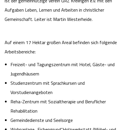
ist der gemeinnützige Verein GRZ Krelingen e.V. mit den
Camping
Reiten
Wildpark Lüneburger Heide
Veranstaltungen
Aufgaben Leben, Lernen und Arbeiten in christlicher
Shopping Celle
Gemeinschaft. Leiter ist Martin Westerheide.
Urlaub auf dem Bauernhof
Kutschen
Wildpark Schwarze Berge
Kulinarisches Celle
Urlaub mit Hund
Regionale Küche
Otter Zentrum
Auf einem 17 Hektar großen Areal befinden sich folgende
Unterkünfte Celle
Arbeitsbereiche:
Last Minute
Tiere
Wildpark Müden
Veranstaltungen & Führungen Celle
Freizeit- und Tagungszentrum mit Hotel, Gäste- und
Anreise
HeideSpezialitäten
Jugendhäusern
Snow World Bispingen
Studienzentrum mit Sprachkursen und
Kataloge
Unterkünfte
Ralf Schumacher Kart & Bowl
Vorstudienangeboten
Reha-Zentrum mit Sozialtherapie und Beruflicher
Videos
Naturhotels
Das verrückte Haus
Rehabilitation
Gemeindedienste und Seelsorge
Shop
Urlaub mit Hund
Abenteuerland Trampolin-Park
Wohnanlage „Eichengrund“Holzwerkstatt (Möbel- und