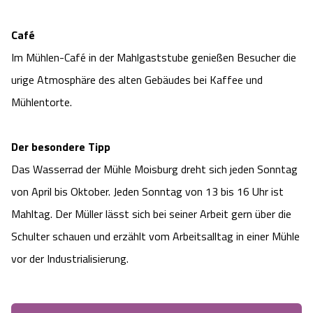
Angebote
Urlaub auf dem Bauernhof
Battle Kart Bispingen
Café
Im Mühlen-Café in der Mahlgaststube genießen Besucher die
Kontakt
Landschaftsführungen
Adventure District Bispingen
urige Atmosphäre des alten Gebäudes bei Kaffee und
Mühlentorte.
Veranstaltungen
Unterkünfte
Ausflugsziele
Der besondere Tipp
Das Wasserrad der Mühle Moisburg dreht sich jeden Sonntag
von April bis Oktober. Jeden Sonntag von 13 bis 16 Uhr ist
Mahltag. Der Müller lässt sich bei seiner Arbeit gern über die
Schulter schauen und erzählt vom Arbeitsalltag in einer Mühle
vor der Industrialisierung.