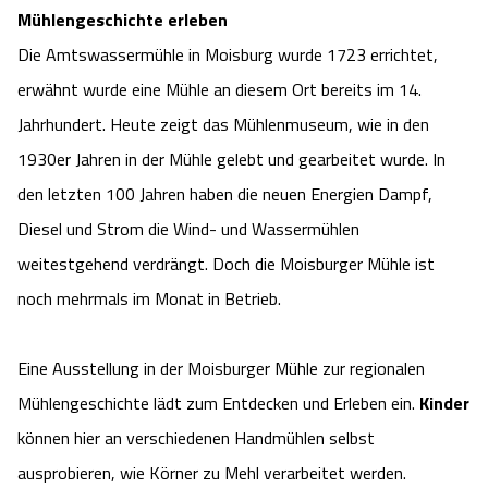
Mühlengeschichte erleben
Camping
Reiten
Wildpark Lüneburger Heide
Veranstaltungen
Shopping Celle
Die Amtswassermühle in Moisburg wurde 1723 errichtet,
Urlaub auf dem Bauernhof
erwähnt wurde eine Mühle an diesem Ort bereits im 14.
Kutschen
Wildpark Schwarze Berge
Kulinarisches Celle
Jahrhundert. Heute zeigt das Mühlenmuseum, wie in den
Urlaub mit Hund
Regionale Küche
Otter Zentrum
1930er Jahren in der Mühle gelebt und gearbeitet wurde. In
Unterkünfte Celle
den letzten 100 Jahren haben die neuen Energien Dampf,
Last Minute
Tiere
Wildpark Müden
Veranstaltungen & Führungen Celle
Diesel und Strom die Wind- und Wassermühlen
weitestgehend verdrängt. Doch die Moisburger Mühle ist
Anreise
HeideSpezialitäten
Snow World Bispingen
noch mehrmals im Monat in Betrieb.
Kataloge
Unterkünfte
Ralf Schumacher Kart & Bowl
Eine Ausstellung in der Moisburger Mühle zur regionalen
Videos
Naturhotels
Mühlengeschichte lädt zum Entdecken und Erleben ein.
Kinder
Das verrückte Haus
können hier an verschiedenen Handmühlen selbst
Shop
Urlaub mit Hund
Abenteuerland Trampolin-Park
ausprobieren, wie Körner zu Mehl verarbeitet werden.