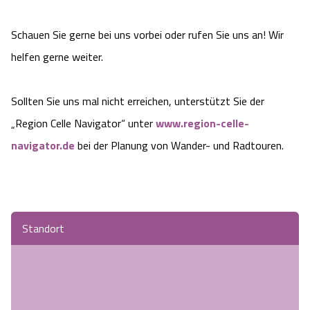
Angebote
Urlaub auf dem Bauernhof
Battle Kart Bispingen
Schauen Sie gerne bei uns vorbei oder rufen Sie uns an! Wir
helfen gerne weiter.
Kontakt
Landschaftsführungen
Adventure District Bispingen
Sollten Sie uns mal nicht erreichen, unterstützt Sie der
Veranstaltungen
Unterkünfte
„Region Celle Navigator“ unter
www.region-celle-
Ausflugsziele
navigator.de
bei der Planung von Wander- und Radtouren.
Standort