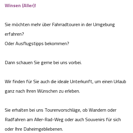
Winsen (Aller)!
Camping
Reiten
Wildpark Lüneburger Heide
Veranstaltungen
Shopping Celle
Urlaub auf dem Bauernhof
Sie möchten mehr über Fahrradtouren in der Umgebung
Kutschen
Wildpark Schwarze Berge
Kulinarisches Celle
erfahren?
Urlaub mit Hund
Regionale Küche
Otter Zentrum
Oder Ausflugstipps bekommen?
Unterkünfte Celle
Last Minute
Tiere
Wildpark Müden
Veranstaltungen & Führungen Celle
Dann schauen Sie gerne bei uns vorbei.
Anreise
HeideSpezialitäten
Snow World Bispingen
Wir finden für Sie auch die ideale Unterkunft, um einen Urlaub
ganz nach Ihren Wünschen zu erleben.
Kataloge
Unterkünfte
Ralf Schumacher Kart & Bowl
Videos
Naturhotels
Sie erhalten bei uns Tourenvorschläge, ob Wandern oder
Das verrückte Haus
Radfahren am Aller-Rad-Weg oder auch Souvenirs für sich
Shop
Urlaub mit Hund
Abenteuerland Trampolin-Park
oder Ihre Daheimgebliebenen.