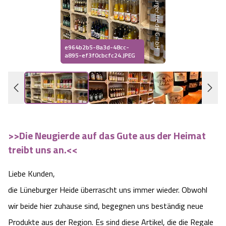
Heideflächen
Naturpark Südheide
Quad Bahn Bispingen
Thermen
Die Hansestadt Lüneburg
Hoher Kontrast Modus:
Freizeitparks
Naturerlebnis im Frühling
Kletterparks
Vegan, Fasten & Co.
Sehenswürdigkeiten Lüneburg
A
A
e964b2b5-8a3d-48cc-
Schriftgröße:
A
a895-ef3f0cbcfc24.JPEG
Vital Urlaub
Naturerlebnis im Sommer
Designer Outlet Soltau
Gesund & Fit
Shopping Lüneburg
Städte
Naturerlebnis im Herbst
Abenteuerlabyrinth
Balance
Kulinarisches Lüneburg
Hotels
Naturerlebnis im Winter
Heide Himmel Baumwipfelpfad
Wellness-Kurzurlaub
Unterkünfte Lüneburg
>>Die Neugierde auf das Gute aus der Heimat
treibt uns an.<<
Ferienwohnungen
Ausflugsziele
Adventure Schnucken Golf
Wellness-Unterkünfte
Veranstaltungen & Führungen Lüneburg
Liebe Kunden,
Ferienhäuser
Wandern
Serengeti Park
Hotels mit Schwimmbad
Die Residenzstadt Celle
die Lüneburger Heide überrascht uns immer wieder. Obwohl
wir beide hier zuhause sind, begegnen uns beständig neue
Pensionen
Fahrrad Urlaub
Weltvogelpark Walsrode
THERMEplus® Unterkünfte
Sehenswürdigkeiten Celle
Produkte aus der Region. Es sind diese Artikel, die die Regale