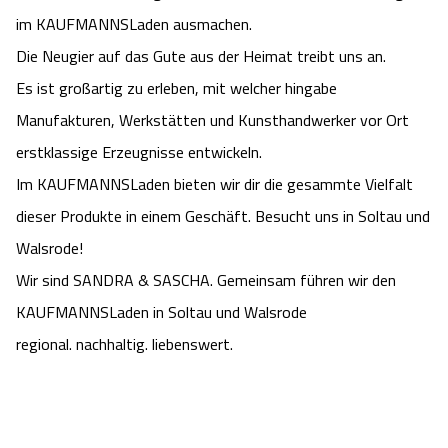
Camping
im KAUFMANNSLaden ausmachen.
Reiten
Wildpark Lüneburger Heide
Veranstaltungen
Shopping Celle
Die Neugier auf das Gute aus der Heimat treibt uns an.
Urlaub auf dem Bauernhof
Kutschen
Wildpark Schwarze Berge
Es ist großartig zu erleben, mit welcher hingabe
Kulinarisches Celle
Manufakturen, Werkstätten und Kunsthandwerker vor Ort
Urlaub mit Hund
Regionale Küche
Otter Zentrum
erstklassige Erzeugnisse entwickeln.
Unterkünfte Celle
Im KAUFMANNSLaden bieten wir dir die gesammte Vielfalt
Last Minute
Tiere
Wildpark Müden
Veranstaltungen & Führungen Celle
dieser Produkte in einem Geschäft. Besucht uns in Soltau und
Walsrode!
Anreise
HeideSpezialitäten
Snow World Bispingen
Wir sind SANDRA & SASCHA. Gemeinsam führen wir den
Kataloge
Unterkünfte
KAUFMANNSLaden in Soltau und Walsrode
Ralf Schumacher Kart & Bowl
regional. nachhaltig. liebenswert.
Videos
Naturhotels
Das verrückte Haus
Shop
Urlaub mit Hund
Abenteuerland Trampolin-Park