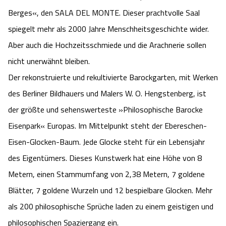
Berges«, den SALA DEL MONTE. Dieser prachtvolle Saal
Angebote
Urlaub auf dem Bauernhof
Battle Kart Bispingen
spiegelt mehr als 2000 Jahre Menschheitsgeschichte wider.
Kontakt
Aber auch die Hochzeitsschmiede und die Arachnerie sollen
Landschaftsführungen
Adventure District Bispingen
nicht unerwähnt bleiben.
Veranstaltungen
Unterkünfte
Der rekonstruierte und rekultivierte Barockgarten, mit Werken
des Berliner Bildhauers und Malers W. O. Hengstenberg, ist
Ausflugsziele
der größte und sehenswerteste »Philosophische Barocke
Eisenpark« Europas. Im Mittelpunkt steht der Ebereschen-
Eisen-Glocken-Baum. Jede Glocke steht für ein Lebensjahr
des Eigentümers. Dieses Kunstwerk hat eine Höhe von 8
Metern, einen Stammumfang von 2,38 Metern, 7 goldene
Blätter, 7 goldene Wurzeln und 12 bespielbare Glocken. Mehr
als 200 philosophische Sprüche laden zu einem geistigen und
philosophischen Spaziergang ein.