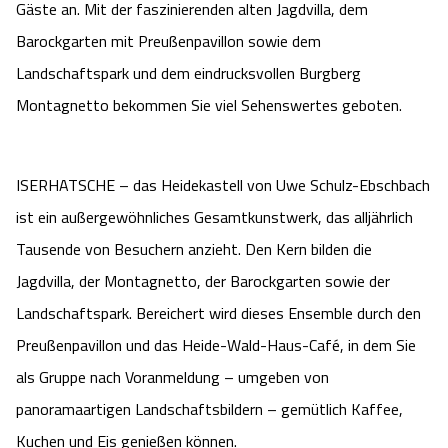
Gäste an. Mit der faszinierenden alten Jagdvilla, dem
Heideflächen
Naturpark Südheide
Quad Bahn Bispingen
Thermen
Die Hansestadt Lüneburg
Hoher Kontrast Modus:
Barockgarten mit Preußenpavillon sowie dem
Freizeitparks
Landschaftspark und dem eindrucksvollen Burgberg
Naturerlebnis im Frühling
Kletterparks
Vegan, Fasten & Co.
Sehenswürdigkeiten Lüneburg
A
A
Schriftgröße:
A
Montagnetto bekommen Sie viel Sehenswertes geboten.
Vital Urlaub
Naturerlebnis im Sommer
Designer Outlet Soltau
Gesund & Fit
Shopping Lüneburg
Städte
ISERHATSCHE – das Heidekastell von Uwe Schulz-Ebschbach
Naturerlebnis im Herbst
Abenteuerlabyrinth
Balance
Kulinarisches Lüneburg
ist ein außergewöhnliches Gesamtkunstwerk, das alljährlich
Hotels
Naturerlebnis im Winter
Tausende von Besuchern anzieht. Den Kern bilden die
Heide Himmel Baumwipfelpfad
Wellness-Kurzurlaub
Unterkünfte Lüneburg
Jagdvilla, der Montagnetto, der Barockgarten sowie der
Ferienwohnungen
Ausflugsziele
Adventure Schnucken Golf
Wellness-Unterkünfte
Landschaftspark. Bereichert wird dieses Ensemble durch den
Veranstaltungen & Führungen Lüneburg
Preußenpavillon und das Heide-Wald-Haus-Café, in dem Sie
Ferienhäuser
Wandern
Serengeti Park
Hotels mit Schwimmbad
Die Residenzstadt Celle
als Gruppe nach Voranmeldung – umgeben von
panoramaartigen Landschaftsbildern – gemütlich Kaffee,
Pensionen
Fahrrad Urlaub
Weltvogelpark Walsrode
THERMEplus® Unterkünfte
Sehenswürdigkeiten Celle
Kuchen und Eis genießen können.