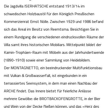
Camping
Die Jagdvilla ISERHATSCHE entstand 1913/14 im
Reiten
Wildpark Lüneburger Heide
Veranstaltungen
Shopping Celle
schwedischen Holzbaustil für den Königlich Preußischen
Urlaub auf dem Bauernhof
Kutschen
Wildpark Schwarze Berge
Kommerzienrat Ernst Nölle. Zwischen 1929 und 1986 befand
Kulinarisches Celle
sich das Areal im Besitz von Reemtsma. Besichtigen Sie in
Urlaub mit Hund
Regionale Küche
Otter Zentrum
Unterkünfte Celle
einem Rundgang die verschiedenen eindrucksvollen Räume der
Villa samt ihres historischen Mobiliars. Mittelpunkt bildet der
Last Minute
Tiere
Wildpark Müden
Veranstaltungen & Führungen Celle
Kamin-Trophäen-Raum mit Möbeln aus der Jahrhundertwende
(1890-1910) sowie einer Sammlung von Heidebildern.
Anreise
HeideSpezialitäten
Snow World Bispingen
Der MONTAGNETTO, ein beeindruckender Multifunktionsbau
Kataloge
Unterkünfte
mit Vulkan & Großwasserfall, ist eingebunden in ein
Ralf Schumacher Kart & Bowl
terrassiertes Seensystem, in dem man einen Nachbau der
Videos
Naturhotels
Das verrückte Haus
ARCHE findet. Das Innere bietet für feierliche Anlässe
mehrere Gewölbe: die BROTBACKOFENGROTTE, in der Bier
Shop
Urlaub mit Hund
Abenteuerland Trampolin-Park
und Wein von der Decke fließen können, und das »Herz des