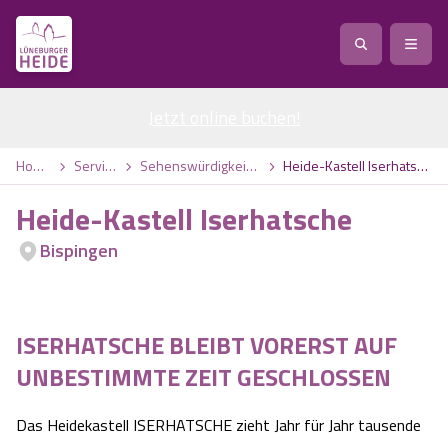
Jetzt online buchen
Service
!
Anreise
Abreise
Home
Service
Sehenswürdigkeiten
Heide-Kastell Iserhatsche
Service
Natur
Heide-Kastell Iserhatsche
Region / Orte
Ort
Erlebnis
Natur
Bispingen
Veranstaltungen
Heideblüte
Erlebnis
Vital
Personen
Kinder
ISERHATSCHE BLEIBT VORERST AUF
Ausflugsziele
Heideflächen
Heide Park Resort
Stadt
Vital
UNBESTIMMTE ZEIT GESCHLOSSEN
Suchen
Karte
Naturpark Lüneburger Heide
Barfußpark Egestorf
Wellness
Barriere­freiheits-Einstell­ungen
Stadt
Das Heidekastell ISERHATSCHE zieht Jahr für Jahr tausende