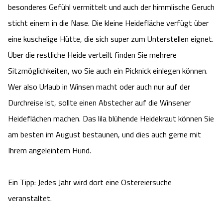
besonderes Gefühl vermittelt und auch der himmlische Geruch
Camping
Reiten
Wildpark Lüneburger Heide
Veranstaltungen
Shopping Celle
sticht einem in die Nase. Die kleine Heidefläche verfügt über
eine kuschelige Hütte, die sich super zum Unterstellen eignet.
Urlaub auf dem Bauernhof
Kutschen
Wildpark Schwarze Berge
Kulinarisches Celle
Über die restliche Heide verteilt finden Sie mehrere
Urlaub mit Hund
Regionale Küche
Sitzmöglichkeiten, wo Sie auch ein Picknick einlegen können.
Otter Zentrum
Unterkünfte Celle
Wer also Urlaub in Winsen macht oder auch nur auf der
Last Minute
Tiere
Wildpark Müden
Durchreise ist, sollte einen Abstecher auf die Winsener
Veranstaltungen & Führungen Celle
Heideflächen machen. Das lila blühende Heidekraut können Sie
Anreise
HeideSpezialitäten
Snow World Bispingen
am besten im August bestaunen, und dies auch gerne mit
Ihrem angeleintem Hund.
Kataloge
Unterkünfte
Ralf Schumacher Kart & Bowl
Videos
Ein Tipp: Jedes Jahr wird dort eine Ostereiersuche
Naturhotels
Das verrückte Haus
veranstaltet.
Shop
Urlaub mit Hund
Abenteuerland Trampolin-Park