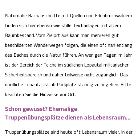
Camping
Reiten
Wildpark Lüneburger Heide
Veranstaltungen
Shopping Celle
Naturnahe Bachabschnitte mit Quellen und Erlenbruchwäldern
Urlaub auf dem Bauernhof
finden sich hier ebenso wie stille Teichanlagen mit altem
Kutschen
Wildpark Schwarze Berge
Kulinarisches Celle
Baumbestand. Vom Zielort aus kann man mehreren gut
Urlaub mit Hund
Regionale Küche
Otter Zentrum
beschilderten Wanderwegen folgen, die einen oft nah entlang
Unterkünfte Celle
des Baches durch die Natur führen. An wenigen Tagen im Jahr
Last Minute
Tiere
Wildpark Müden
Veranstaltungen & Führungen Celle
ist der Bereich der Teiche im südlichen Lopautal militärischer
Sicherheitsbereich und daher teilweise nicht zugänglich. Das
Anreise
HeideSpezialitäten
Snow World Bispingen
nördliche Lopautal ist ab Parkplatz ständig zu begehen. Bitte
beachten Sie die Hinweise vor Ort.
Kataloge
Unterkünfte
Ralf Schumacher Kart & Bowl
Schon gewusst? Ehemalige
Videos
Naturhotels
Das verrückte Haus
Truppenübungsplätze dienen als Lebensraum...
Shop
Urlaub mit Hund
Truppenübungsplätze sind heute oft Lebensraum vieler, in der
Abenteuerland Trampolin-Park