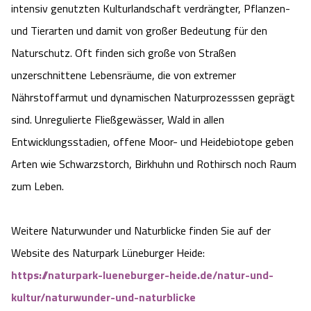
intensiv genutzten Kulturlandschaft verdrängter, Pflanzen-
Angebote
Urlaub auf dem Bauernhof
Battle Kart Bispingen
und Tierarten und damit von großer Bedeutung für den
Naturschutz. Oft finden sich große von Straßen
Kontakt
Landschaftsführungen
Adventure District Bispingen
unzerschnittene Lebensräume, die von extremer
Nährstoffarmut und dynamischen Naturprozesssen geprägt
Veranstaltungen
Unterkünfte
sind. Unregulierte Fließgewässer, Wald in allen
Entwicklungsstadien, offene Moor- und Heidebiotope geben
Ausflugsziele
Arten wie Schwarzstorch, Birkhuhn und Rothirsch noch Raum
zum Leben.
Weitere Naturwunder und Naturblicke finden Sie auf der
Website des Naturpark Lüneburger Heide:
https://naturpark-lueneburger-heide.de/natur-und-
kultur/naturwunder-und-naturblicke