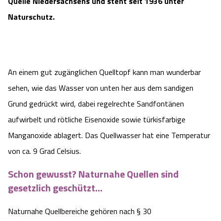
Quelle Niedersachsens und steht seit 1936 unter
Camping
Reiten
Wildpark Lüneburger Heide
Veranstaltungen
Naturschutz.
Shopping Celle
Urlaub auf dem Bauernhof
Kutschen
Wildpark Schwarze Berge
Kulinarisches Celle
Urlaub mit Hund
Regionale Küche
Otter Zentrum
An einem gut zugänglichen Quelltopf kann man wunderbar
Unterkünfte Celle
sehen, wie das Wasser von unten her aus dem sandigen
Last Minute
Tiere
Wildpark Müden
Veranstaltungen & Führungen Celle
Grund gedrückt wird, dabei regelrechte Sandfontänen
aufwirbelt und rötliche Eisenoxide sowie türkisfarbige
Anreise
HeideSpezialitäten
Snow World Bispingen
Manganoxide ablagert. Das Quellwasser hat eine Temperatur
von ca. 9 Grad Celsius.
Kataloge
Unterkünfte
Ralf Schumacher Kart & Bowl
Schon gewusst? Naturnahe Quellen sind
Videos
Naturhotels
Das verrückte Haus
gesetzlich geschützt...
Shop
Urlaub mit Hund
Naturnahe Quellbereiche gehören nach § 30
Abenteuerland Trampolin-Park