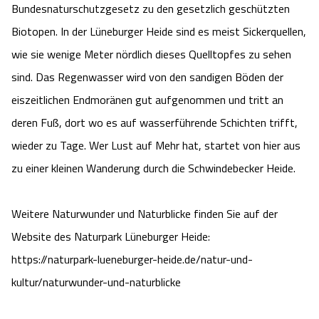
Bundesnaturschutzgesetz zu den gesetzlich geschützten
Angebote
Urlaub auf dem Bauernhof
Battle Kart Bispingen
Biotopen. In der Lüneburger Heide sind es meist Sickerquellen,
wie sie wenige Meter nördlich dieses Quelltopfes zu sehen
Kontakt
Landschaftsführungen
Adventure District Bispingen
sind. Das Regenwasser wird von den sandigen Böden der
eiszeitlichen Endmoränen gut aufgenommen und tritt an
Veranstaltungen
Unterkünfte
deren Fuß, dort wo es auf wasserführende Schichten trifft,
wieder zu Tage. Wer Lust auf Mehr hat, startet von hier aus
Ausflugsziele
zu einer kleinen Wanderung durch die Schwindebecker Heide.
Weitere Naturwunder und Naturblicke finden Sie auf der
Website des Naturpark Lüneburger Heide:
https://naturpark-lueneburger-heide.de/natur-und-
kultur/naturwunder-und-naturblicke