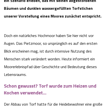
ein Szenario erleben, das mit seinen abgestorbenen
Camping
Reiten
Wildpark Lüneburger Heide
Veranstaltungen
Bäumen und dunklen wassergefüllten Torfstichen
Shopping Celle
unserer Vorstellung eines Moores zunächst entspricht.
Urlaub auf dem Bauernhof
Kutschen
Wildpark Schwarze Berge
Kulinarisches Celle
Urlaub mit Hund
Regionale Küche
Otter Zentrum
Doch ein natürliches Hochmoor haben Sie hier nicht vor
Unterkünfte Celle
Augen. Das Pietzmoor, so ursprünglich es auf den ersten
Last Minute
Tiere
Wildpark Müden
Veranstaltungen & Führungen Celle
Blick erscheinen mag, ist durch intensive Nutzung des
Menschen stark verändert worden. Heute informiert ein
Anreise
HeideSpezialitäten
Snow World Bispingen
Moorerlebnispfad über Geschichte und Bedeutung dieses
Lebensraums.
Kataloge
Unterkünfte
Ralf Schumacher Kart & Bowl
Schon gewusst? Torf wurde zum Heizen und
Videos
Naturhotels
Das verrückte Haus
Kochen verwendet...
Shop
Urlaub mit Hund
Der Abbau von Torf hatte für die Heidebewohner eine große
Abenteuerland Trampolin-Park