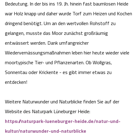
Bedeutung. In der bis ins 19. Jh. hinein fast baumlosen Heide
Angebote
Urlaub auf dem Bauernhof
Battle Kart Bispingen
war Holz knapp und daher wurde Torf zum Heizen und Kochen
dringend benötigt. Um an den wertvollen Rohstoff zu
Kontakt
Landschaftsführungen
Adventure District Bispingen
gelangen, musste das Moor zunächst großräumig
entwässert werden. Dank umfangreicher
Veranstaltungen
Unterkünfte
Wiedervernässungsmaßnahmen leben hier heute wieder viele
moortypische Tier- und Pflanzenarten. Ob Wollgras,
Ausflugsziele
Sonnentau oder Krickente - es gibt immer etwas zu
entdecken!
Weitere Naturwunder und Naturblicke finden Sie auf der
Website des Naturpark Lüneburger Heide:
https://naturpark-lueneburger-heide.de/natur-und-
kultur/naturwunder-und-naturblicke