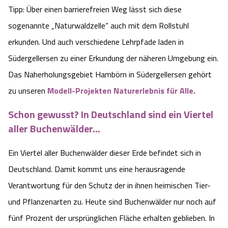
Tipp: Über einen barrierefreien Weg lässt sich diese
Angebote
Urlaub auf dem Bauernhof
Battle Kart Bispingen
sogenannte „Naturwaldzelle“ auch mit dem Rollstuhl
erkunden. Und auch verschiedene Lehrpfade laden in
Kontakt
Landschaftsführungen
Adventure District Bispingen
Südergellersen zu einer Erkundung der näheren Umgebung ein.
Das Naherholungsgebiet Hambörn in Südergellersen gehört
Veranstaltungen
Unterkünfte
zu unseren
Modell-Projekten Naturerlebnis für Alle.
Ausflugsziele
Schon gewusst? In Deutschland sind ein Viertel
aller Buchenwälder...
Ein Viertel aller Buchenwälder dieser Erde befindet sich in
Deutschland. Damit kommt uns eine herausragende
Verantwortung für den Schutz der in ihnen heimischen Tier-
und Pflanzenarten zu. Heute sind Buchenwälder nur noch auf
fünf Prozent der ursprünglichen Fläche erhalten geblieben. In