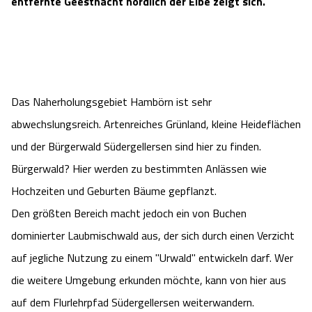
entfernte Geesthacht nördlich der Elbe zeigt sich.
Camping
Reiten
Wildpark Lüneburger Heide
Veranstaltungen
Shopping Celle
Urlaub auf dem Bauernhof
Kutschen
Wildpark Schwarze Berge
Kulinarisches Celle
Urlaub mit Hund
Regionale Küche
Otter Zentrum
Das Naherholungsgebiet Hambörn ist sehr
Unterkünfte Celle
abwechslungsreich. Artenreiches Grünland, kleine Heideflächen
Last Minute
Tiere
Wildpark Müden
Veranstaltungen & Führungen Celle
und der Bürgerwald Südergellersen sind hier zu finden.
Bürgerwald? Hier werden zu bestimmten Anlässen wie
Anreise
HeideSpezialitäten
Snow World Bispingen
Hochzeiten und Geburten Bäume gepflanzt.
Den größten Bereich macht jedoch ein von Buchen
Kataloge
Unterkünfte
Ralf Schumacher Kart & Bowl
dominierter Laubmischwald aus, der sich durch einen Verzicht
Videos
Naturhotels
auf jegliche Nutzung zu einem "Urwald" entwickeln darf. Wer
Das verrückte Haus
die weitere Umgebung erkunden möchte, kann von hier aus
Shop
Urlaub mit Hund
Abenteuerland Trampolin-Park
auf dem Flurlehrpfad Südergellersen weiterwandern.