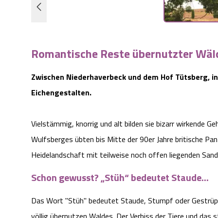
Romantische Reste übernutzter Wäl
Zwischen Niederhaverbeck und dem Hof Tütsberg, in
Eichengestalten.
Vielstämmig, knorrig und alt bilden sie bizarr wirkende 
Wulfsberges übten bis Mitte der 90er Jahre britische Pan
Heidelandschaft mit teilweise noch offen liegenden San
Schon gewusst? „Stüh“ bedeutet Staude...
Das Wort "Stüh" bedeutet Staude, Stumpf oder Gestrüpp.
völlig übernutzen Waldes. Der Verbiss der Tiere und das 