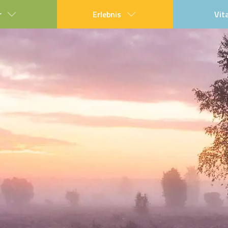
r
Erlebnis
Vit