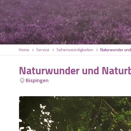
Home
Service
Sehenswürdigkeiten
Naturwunder und 
Naturwunder und Naturb
Bispingen