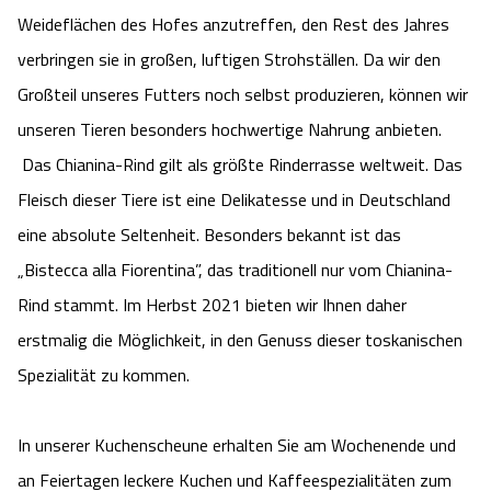
Camping
Weideflächen des Hofes anzutreffen, den Rest des Jahres
Reiten
Wildpark Lüneburger Heide
Veranstaltungen
Shopping Celle
verbringen sie in großen, luftigen Strohställen. Da wir den
Urlaub auf dem Bauernhof
Kutschen
Großteil unseres Futters noch selbst produzieren, können wir
Wildpark Schwarze Berge
Kulinarisches Celle
unseren Tieren besonders hochwertige Nahrung anbieten.
Urlaub mit Hund
Regionale Küche
Otter Zentrum
Das Chianina-Rind gilt als größte Rinderrasse weltweit. Das
Unterkünfte Celle
Fleisch dieser Tiere ist eine Delikatesse und in Deutschland
Last Minute
Tiere
Wildpark Müden
Veranstaltungen & Führungen Celle
eine absolute Seltenheit. Besonders bekannt ist das
„Bistecca alla Fiorentina”, das traditionell nur vom Chianina-
Anreise
HeideSpezialitäten
Snow World Bispingen
Rind stammt. Im Herbst 2021 bieten wir Ihnen daher
Kataloge
erstmalig die Möglichkeit, in den Genuss dieser toskanischen
Unterkünfte
Ralf Schumacher Kart & Bowl
Spezialität zu kommen.
Videos
Naturhotels
Das verrückte Haus
In unserer Kuchenscheune erhalten Sie am Wochenende und
Shop
Urlaub mit Hund
Abenteuerland Trampolin-Park
an Feiertagen leckere Kuchen und Kaffeespezialitäten zum