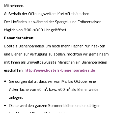
Mitnehmen.
Angebote
Urlaub auf dem Bauernhof
Battle Kart Bispingen
Außerhalb der Öffnungszeiten: Kartoffelhäuschen.
Der Hofladen ist während der Spargel- und Erdbeersaison
Kontakt
Landschaftsführungen
Adventure District Bispingen
täglich von 8:00-18.00 Uhr geöffnet.
Veranstaltungen
Besonderheiten:
Unterkünfte
Bostels Bienenparadies: um noch mehr Flächen für Insekten
Ausflugsziele
und Bienen zur Verfügung zu stellen, möchten wir gemeinsam
mit Ihnen als umweltbewusste Menschen ein Bienenparadies
erschaffen.
http://www.bostels-bienenparadies.de
Sie sorgen dafür, dass wir von Mai bis Oktober eine
Ackerfläche von 40 m², bzw. 400 m² als Bienenweide
anlegen.
Diese wird den ganzen Sommer blühen und unzähligen