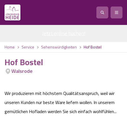
Jetzt online buchen
Service
!
Anreise
Abreise
Home
Service
Sehenswürdigkeiten
Hof Bostel
Service
Natur
Hof Bostel
Region / Orte
Ort
Erlebnis
Natur
Walsrode
Veranstaltungen
Heideblüte
Erlebnis
Vital
Personen
Kinder
Wir produzieren mit höchstem Qualitätsanspruch, weil wir
Ausflugsziele
Heideflächen
Heide Park Resort
Stadt
Vital
unseren Kunden nur beste Ware liefern wollen. In unserem
gemütlichen Hofladen werden Sie sich einfach wohlfühlen...
Suchen
Karte
Naturpark Lüneburger Heide
Barfußpark Egestorf
Wellness
Barriere­freiheits-Einstell­ungen
Stadt