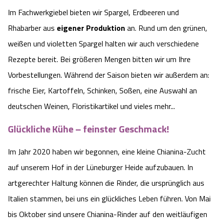
Heideflächen
Naturpark Südheide
Quad Bahn Bispingen
Im Fachwerkgiebel bieten wir Spargel, Erdbeeren und
Thermen
Die Hansestadt Lüneburg
Hoher Kontrast Modus:
Rhabarber aus
eigener Produktion
an. Rund um den grünen,
Freizeitparks
Naturerlebnis im Frühling
Kletterparks
Vegan, Fasten & Co.
Sehenswürdigkeiten Lüneburg
weißen und violetten Spargel halten wir auch verschiedene
A
A
Schriftgröße:
A
Rezepte bereit. Bei größeren Mengen bitten wir um Ihre
Vital Urlaub
Naturerlebnis im Sommer
Designer Outlet Soltau
Gesund & Fit
Shopping Lüneburg
Vorbestellungen. Während der Saison bieten wir außerdem an:
frische Eier, Kartoffeln, Schinken, Soßen, eine Auswahl an
Städte
Naturerlebnis im Herbst
Abenteuerlabyrinth
Balance
Kulinarisches Lüneburg
deutschen Weinen, Floristikartikel und vieles mehr...
Hotels
Naturerlebnis im Winter
Heide Himmel Baumwipfelpfad
Wellness-Kurzurlaub
Unterkünfte Lüneburg
Glückliche Kühe – feinster Geschmack!
Ferienwohnungen
Ausflugsziele
Adventure Schnucken Golf
Im Jahr 2020 haben wir begonnen, eine kleine Chianina-Zucht
Wellness-Unterkünfte
Veranstaltungen & Führungen Lüneburg
auf unserem Hof in der Lüneburger Heide aufzubauen. In
Ferienhäuser
Wandern
Serengeti Park
Hotels mit Schwimmbad
Die Residenzstadt Celle
artgerechter Haltung können die Rinder, die ursprünglich aus
Italien stammen, bei uns ein glückliches Leben führen. Von Mai
Pensionen
Fahrrad Urlaub
Weltvogelpark Walsrode
THERMEplus® Unterkünfte
Sehenswürdigkeiten Celle
bis Oktober sind unsere Chianina-Rinder auf den weitläufigen