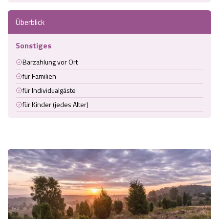
Angebote
Urlaub auf dem Bauernhof
Battle Kart Bispingen
Überblick
Kontakt
Landschaftsführungen
Sonstiges
Adventure District Bispingen
Barzahlung vor Ort
Veranstaltungen
Unterkünfte
für Familien
für Individualgäste
Ausflugsziele
für Kinder (jedes Alter)