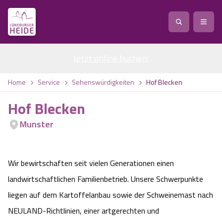
Jetzt online buchen
Service
!
Anreise
Abreise
Home
Service
Sehenswürdigkeiten
Hof Blecken
Service
Natur
Hof Blecken
Region / Orte
Ort
Erlebnis
Natur
Munster
Veranstaltungen
Heideblüte
Erlebnis
Vital
Personen
Kinder
Wir bewirtschaften seit vielen Generationen einen
Ausflugsziele
Heideflächen
Heide Park Resort
Stadt
Vital
landwirtschaftlichen Familienbetrieb. Unsere Schwerpunkte
liegen auf dem Kartoffelanbau sowie der Schweinemast nach
Suchen
Karte
Naturpark Lüneburger Heide
Barfußpark Egestorf
Wellness
Barriere­freiheits-Einstell­ungen
Stadt
NEULAND-Richtlinien, einer artgerechten und