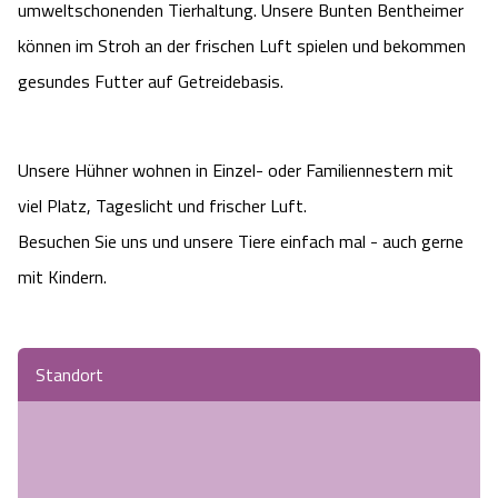
umweltschonenden Tierhaltung. Unsere Bunten Bentheimer
Heideflächen
Naturpark Südheide
Quad Bahn Bispingen
Thermen
Die Hansestadt Lüneburg
Hoher Kontrast Modus:
können im Stroh an der frischen Luft spielen und bekommen
Freizeitparks
gesundes Futter auf Getreidebasis.
Naturerlebnis im Frühling
Kletterparks
Vegan, Fasten & Co.
Sehenswürdigkeiten Lüneburg
A
A
Schriftgröße:
A
Vital Urlaub
Naturerlebnis im Sommer
Designer Outlet Soltau
Gesund & Fit
Shopping Lüneburg
Unsere Hühner wohnen in Einzel- oder Familiennestern mit
viel Platz, Tageslicht und frischer Luft.
Städte
Naturerlebnis im Herbst
Abenteuerlabyrinth
Balance
Kulinarisches Lüneburg
Besuchen Sie uns und unsere Tiere einfach mal - auch gerne
Hotels
Naturerlebnis im Winter
mit Kindern.
Heide Himmel Baumwipfelpfad
Wellness-Kurzurlaub
Unterkünfte Lüneburg
Ferienwohnungen
Ausflugsziele
Adventure Schnucken Golf
Wellness-Unterkünfte
Veranstaltungen & Führungen Lüneburg
Standort
Ferienhäuser
Wandern
Serengeti Park
Hotels mit Schwimmbad
Die Residenzstadt Celle
Pensionen
Fahrrad Urlaub
Weltvogelpark Walsrode
THERMEplus® Unterkünfte
Sehenswürdigkeiten Celle