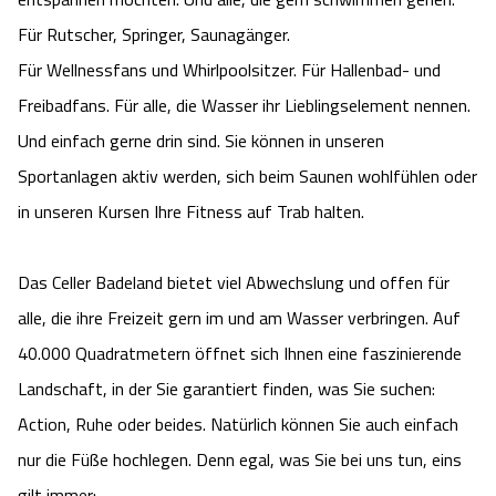
Camping
Reiten
Wildpark Lüneburger Heide
Für Rutscher, Springer, Saunagänger.
Veranstaltungen
Shopping Celle
Für Wellnessfans und Whirlpoolsitzer. Für Hallenbad- und
Urlaub auf dem Bauernhof
Kutschen
Wildpark Schwarze Berge
Kulinarisches Celle
Freibadfans. Für alle, die Wasser ihr Lieblingselement nennen.
Und einfach gerne drin sind. Sie können in unseren
Urlaub mit Hund
Regionale Küche
Otter Zentrum
Unterkünfte Celle
Sportanlagen aktiv werden, sich beim Saunen wohlfühlen oder
in unseren Kursen Ihre Fitness auf Trab halten.
Last Minute
Tiere
Wildpark Müden
Veranstaltungen & Führungen Celle
Anreise
HeideSpezialitäten
Das Celler Badeland bietet viel Abwechslung und offen für
Snow World Bispingen
alle, die ihre Freizeit gern im und am Wasser verbringen. Auf
Kataloge
Unterkünfte
Ralf Schumacher Kart & Bowl
40.000 Quadratmetern öffnet sich Ihnen eine faszinierende
Landschaft, in der Sie garantiert finden, was Sie suchen:
Videos
Naturhotels
Das verrückte Haus
Action, Ruhe oder beides. Natürlich können Sie auch einfach
nur die Füße hochlegen. Denn egal, was Sie bei uns tun, eins
Shop
Urlaub mit Hund
Abenteuerland Trampolin-Park
gilt immer: