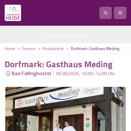
Jetzt online buchen
Service
!
Anreise
Abreise
Home
Service
Restaurants
Dorfmark: Gasthaus Meding
Service
Natur
Dorfmark: Gasthaus Meding
Region / Orte
Ort
Erlebnis
Natur
Bad Fallingbostel
06.08.2026, 10:00–14:00 Uhr
Veranstaltungen
Heideblüte
Erlebnis
Vital
Personen
Kinder
©
Ausflugsziele
Heideflächen
Heide Park Resort
Stadt
Vital
Partner der Lüneburger Heide GmbH
Suchen
Karte
Naturpark Lüneburger Heide
Barfußpark Egestorf
Wellness
Barriere­freiheits-Einstell­ungen
Stadt