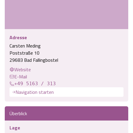
Angebote
Urlaub auf dem Bauernhof
Battle Kart Bispingen
Kontakt
Landschaftsführungen
Adventure District Bispingen
Adresse
Veranstaltungen
Unterkünfte
Carsten Meding
Poststraße 10
29683 Bad Fallingbostel
Ausflugsziele
Website
E-Mail
+49 5163 / 313
Navigation starten
Überblick
Lage