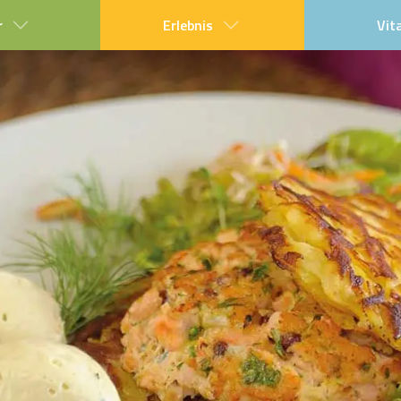
r
Erlebnis
Vit