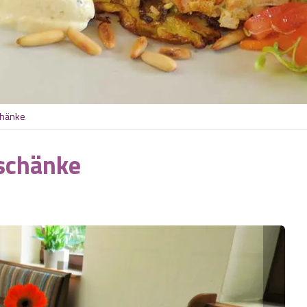
chänke
schänke