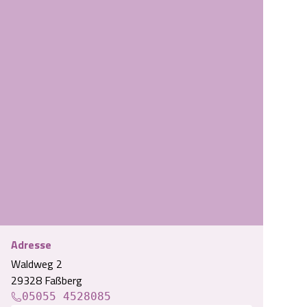
Adresse
Waldweg 2
Theke Faßberg: Gasthaus Waldschänke
29328 Faßberg
05055 4528085