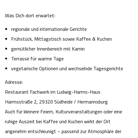
Camping
Reiten
Wildpark Lüneburger Heide
Veranstaltungen
Shopping Celle
Was Dich dort erwartet:
Urlaub auf dem Bauernhof
Kutschen
Wildpark Schwarze Berge
regionale und internationale Gerichte
Kulinarisches Celle
Frühstück, Mittagstisch sowie Kaffee & Kuchen
Urlaub mit Hund
Regionale Küche
Otter Zentrum
Unterkünfte Celle
gemütlicher Innenbereich mit Kamin
Terrasse für warme Tage
Last Minute
Tiere
Wildpark Müden
Veranstaltungen & Führungen Celle
vegetarische Optionen und wechselnde Tagesgerichte
Anreise
HeideSpezialitäten
Snow World Bispingen
Adresse:
Restaurant Fachwerk im Ludwig-Harms-Haus
Kataloge
Unterkünfte
Ralf Schumacher Kart & Bowl
Harmsstraße 2, 29320 Südheide / Hermannsburg
Auch für kleinere Feiern, Kulturveranstaltungen oder eine
Videos
Naturhotels
Das verrückte Haus
ruhige Auszeit bei Kaffee und Kuchen wirkt der Ort
Shop
Urlaub mit Hund
angenehm entschleunigt – passend zur Atmosphäre der
Abenteuerland Trampolin-Park