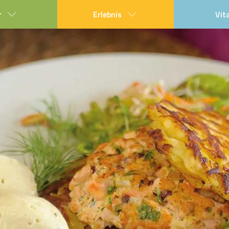
r
Erlebnis
Vit