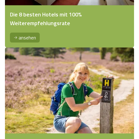
Angebote
Urlaub auf dem Bauernhof
Battle Kart Bispingen
Die 8 besten Hotels mit 100%
Weiterempfehlungsrate
Kontakt
Landschaftsführungen
Adventure District Bispingen
ansehen
Veranstaltungen
Unterkünfte
Ausflugsziele