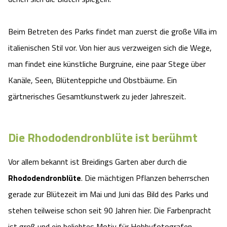
Angebote
Urlaub auf dem Bauernhof
Battle Kart Bispingen
Beim Betreten des Parks findet man zuerst die große Villa im
Kontakt
Landschaftsführungen
italienischen Stil vor. Von hier aus verzweigen sich die Wege,
Adventure District Bispingen
man findet eine künstliche Burgruine, eine paar Stege über
Veranstaltungen
Unterkünfte
Kanäle, Seen, Blütenteppiche und Obstbäume. Ein
gärtnerisches Gesamtkunstwerk zu jeder Jahreszeit.
Ausflugsziele
Die Rhododendronblüte ist berühmt
Vor allem bekannt ist Breidings Garten aber durch die
Rhododendronblüte
. Die mächtigen Pflanzen beherrschen
gerade zur Blütezeit im Mai und Juni das Bild des Parks und
stehen teilweise schon seit 90 Jahren hier. Die Farbenpracht
ist groß und ein beliebtes Motiv für Hobbyfotografen.