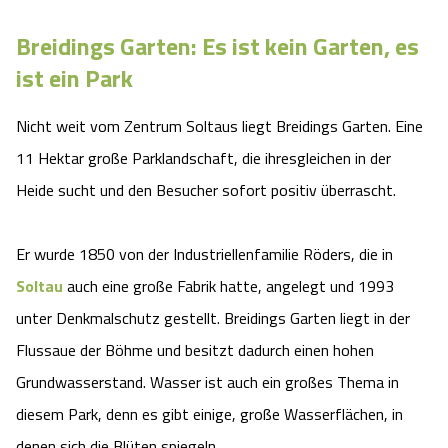
Camping
Reiten
Wildpark Lüneburger Heide
Veranstaltungen
Shopping Celle
Breidings Garten: Es ist kein Garten, es
ist ein Park
Urlaub auf dem Bauernhof
Kutschen
Wildpark Schwarze Berge
Kulinarisches Celle
Nicht weit vom Zentrum Soltaus liegt Breidings Garten. Eine
Urlaub mit Hund
Regionale Küche
Otter Zentrum
Unterkünfte Celle
11 Hektar große Parklandschaft, die ihresgleichen in der
Heide sucht und den Besucher sofort positiv überrascht.
Last Minute
Tiere
Wildpark Müden
Veranstaltungen & Führungen Celle
Anreise
HeideSpezialitäten
Er wurde 1850 von der Industriellenfamilie Röders, die in
Snow World Bispingen
Soltau
auch eine große Fabrik hatte, angelegt und 1993
Kataloge
Unterkünfte
Ralf Schumacher Kart & Bowl
unter Denkmalschutz gestellt. Breidings Garten liegt in der
Flussaue der Böhme und besitzt dadurch einen hohen
Videos
Naturhotels
Das verrückte Haus
Grundwasserstand. Wasser ist auch ein großes Thema in
diesem Park, denn es gibt einige, große Wasserflächen, in
Shop
Urlaub mit Hund
Abenteuerland Trampolin-Park
denen sich die Blüten spiegeln.