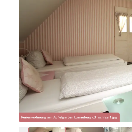
Ferienwohnung am Apfelgarten Lueneburg c3_schlazi1.jpg