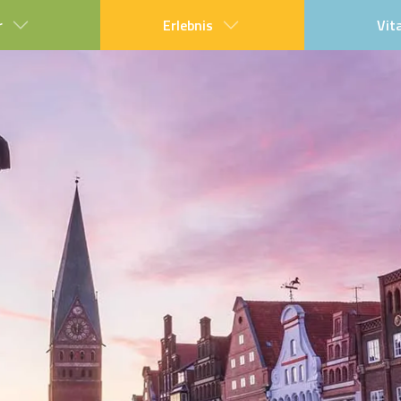
r
Erlebnis
Vit