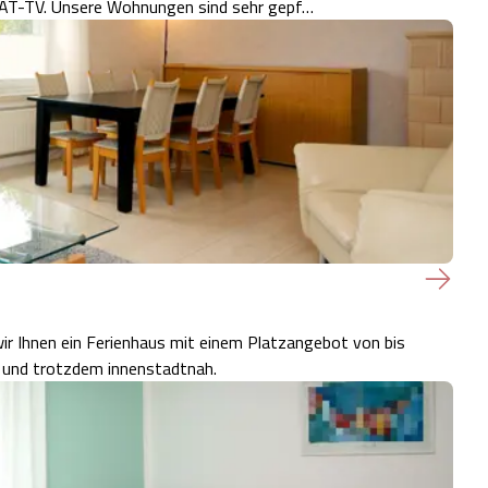
großem Essplatz sowie 1 Wandklappbett, 2 Sofas und SAT-TV. Unsere Wohnungen sind sehr gepf…
ir Ihnen ein Ferienhaus mit einem Platzangebot von bis
n und trotzdem innenstadtnah.