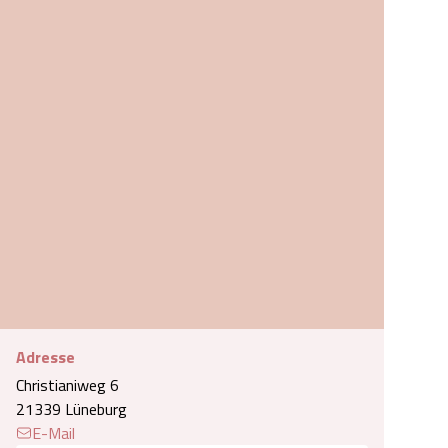
Adresse
Christianiweg 6
ienwohnung am Apfelgarten Lueneburg c3_schlazi2.jpg
21339 Lüneburg
E-Mail