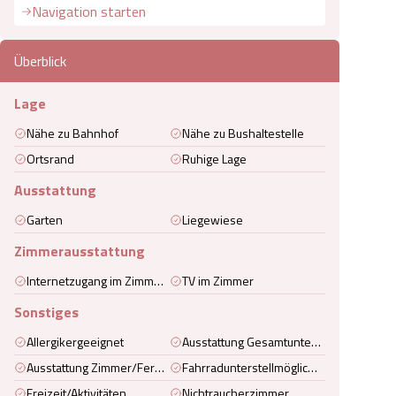
Navigation starten
Überblick
Lage
Nähe zu Bahnhof
Nähe zu Bushaltestelle
Ortsrand
Ruhige Lage
Ausstattung
Garten
Liegewiese
Zimmerausstattung
Internetzugang im Zimmer (kabelgebunden)
TV im Zimmer
Sonstiges
Allergikergeeignet
Ausstattung Gesamtunterkunft
Ausstattung Zimmer/Ferienwohnung/Ferienhaus
Fahrradunterstellmöglichkeit
Freizeit/Aktivitäten
Nichtraucherzimmer