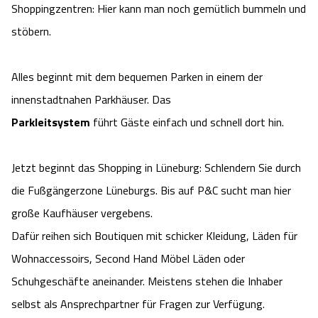
Shoppingzentren: Hier kann man noch gemütlich bummeln und
Camping
Reiten
Wildpark Lüneburger Heide
Veranstaltungen
Shopping Celle
stöbern.
Urlaub auf dem Bauernhof
Kutschen
Wildpark Schwarze Berge
Kulinarisches Celle
Alles beginnt mit dem bequemen Parken in einem der
Urlaub mit Hund
innenstadtnahen Parkhäuser. Das
Regionale Küche
Otter Zentrum
Unterkünfte Celle
Parkleitsystem
führt Gäste einfach und schnell dort hin.
Last Minute
Tiere
Wildpark Müden
Veranstaltungen & Führungen Celle
Jetzt beginnt das Shopping in Lüneburg: Schlendern Sie durch
Anreise
HeideSpezialitäten
Snow World Bispingen
die Fußgängerzone Lüneburgs. Bis auf P&C sucht man hier
große Kaufhäuser vergebens.
Kataloge
Unterkünfte
Ralf Schumacher Kart & Bowl
Dafür reihen sich Boutiquen mit schicker Kleidung, Läden für
Wohnaccessoirs, Second Hand Möbel Läden oder
Videos
Naturhotels
Das verrückte Haus
Schuhgeschäfte aneinander. Meistens stehen die Inhaber
Shop
Urlaub mit Hund
selbst als Ansprechpartner für Fragen zur Verfügung.
Abenteuerland Trampolin-Park