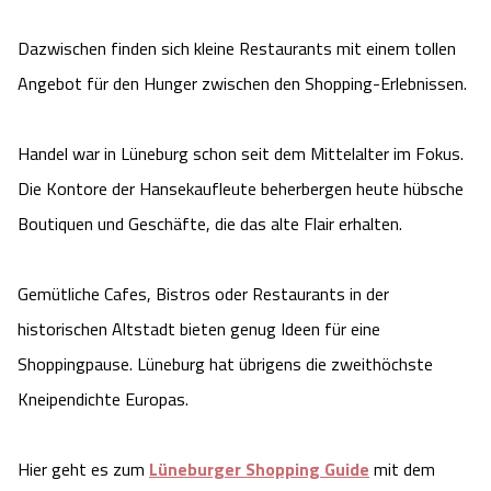
Angebote
Urlaub auf dem Bauernhof
Battle Kart Bispingen
Dazwischen finden sich kleine Restaurants mit einem tollen
Angebot für den Hunger zwischen den Shopping-Erlebnissen.
Kontakt
Landschaftsführungen
Adventure District Bispingen
Handel war in Lüneburg schon seit dem Mittelalter im Fokus.
Veranstaltungen
Unterkünfte
Die Kontore der Hansekaufleute beherbergen heute hübsche
Boutiquen und Geschäfte, die das alte Flair erhalten.
Ausflugsziele
Gemütliche Cafes, Bistros oder Restaurants in der
historischen Altstadt bieten genug Ideen für eine
Shoppingpause. Lüneburg hat übrigens die zweithöchste
Kneipendichte Europas.
Hier geht es zum
Lüneburger Shopping Guide
mit dem