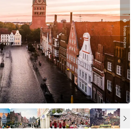
©
Tobias Hoiten
Plat