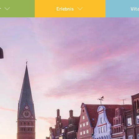
r
Erlebnis
Vit