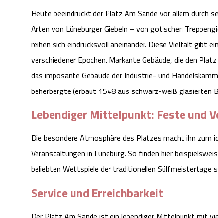
Heute beeindruckt der Platz Am Sande vor allem durch sei
Arten von Lüneburger Giebeln – von gotischen Treppeng
reihen sich eindrucksvoll aneinander. Diese Vielfalt gibt 
verschiedener Epochen. Markante Gebäude, die den Platz pr
das imposante Gebäude der Industrie- und Handelskammer
beherbergte (erbaut 1548 aus schwarz-weiß glasierten B
Lebendiger Mittelpunkt: Feste und 
Die besondere Atmosphäre des Platzes macht ihn zum id
Veranstaltungen in Lüneburg. So finden hier beispielswei
beliebten Wettspiele der traditionellen Sülfmeistertage s
Service und Erreichbarkeit
Der Platz Am Sande ist ein lebendiger Mittelpunkt mit vi