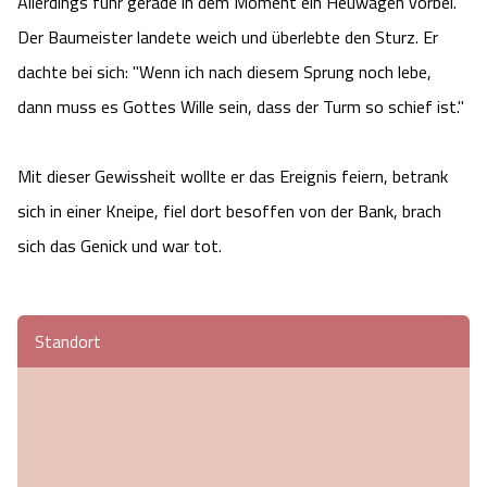
Allerdings fuhr gerade in dem Moment ein Heuwagen vorbei.
Angebote
Urlaub auf dem Bauernhof
Der Baumeister landete weich und überlebte den Sturz. Er
Battle Kart Bispingen
dachte bei sich: "Wenn ich nach diesem Sprung noch lebe,
Kontakt
Landschaftsführungen
Adventure District Bispingen
dann muss es Gottes Wille sein, dass der Turm so schief ist."
Veranstaltungen
Unterkünfte
Mit dieser Gewissheit wollte er das Ereignis feiern, betrank
sich in einer Kneipe, fiel dort besoffen von der Bank, brach
Ausflugsziele
sich das Genick und war tot.
Standort