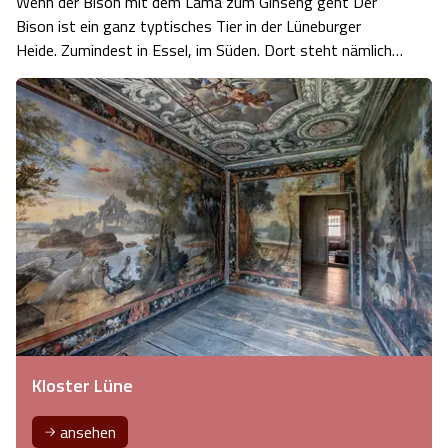
Wenn der Bison mit dem Lama zum Ginseng geht Der
Bison ist ein ganz typtisches Tier in der Lüneburger
Heide. Zumindest in Essel, im Süden. Dort steht nämlich
eine ganze Bisonherde auf der Weide. Auge in Auge kann
man die mächtigen Tiere hinter dem stabilen Zaun
betrachten. Und natürlich kommt b…
Kloster Lüne
ansehen