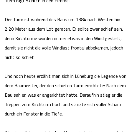
Turm ragt
SCHIEF
in den Himmel.
Camping
Reiten
Wildpark Lüneburger Heide
Veranstaltungen
Shopping Celle
Der Turm ist während des Baus um 1384 nach Westen hin
Urlaub auf dem Bauernhof
Kutschen
Wildpark Schwarze Berge
Kulinarisches Celle
2,20 Meter aus dem Lot geraten. Er sollte zwar schief sein,
denn Kirchtürme wurden immer etwas in den Wind gestellt,
Urlaub mit Hund
Regionale Küche
Otter Zentrum
Unterkünfte Celle
damit sie nicht die volle Windlast frontal abbekamen, jedoch
Last Minute
nicht so schief.
Tiere
Wildpark Müden
Veranstaltungen & Führungen Celle
Anreise
HeideSpezialitäten
Snow World Bispingen
Und noch heute erzählt man sich in Lüneburg die Legende von
dem Baumeister, der den schiefen Turm errichtete: Nach dem
Kataloge
Unterkünfte
Ralf Schumacher Kart & Bowl
Bau sah er, was er angerichtet hatte. Daraufhin stieg er die
Treppen zum Kirchturm hoch und stürzte sich voller Scham
Videos
Naturhotels
Das verrückte Haus
durch ein Fenster in die Tiefe.
Shop
Urlaub mit Hund
Abenteuerland Trampolin-Park