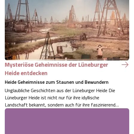
vorbeischaust oder die Stadt von einer neuen Seite
kennenlernen möchtest – hier fin…
Mysteriöse Geheimnisse der Lüneburger
Heide entdecken
Heide Geheimnisse zum Staunen und Bewundern
Unglaubliche Geschichten aus der Lüneburger Heide Die
Lüneburger Heide ist nicht nur für ihre idyllische
Landschaft bekannt, sondern auch für ihre faszinierenden
Geheimnisse und historischen Geschichten. Hinter alten
Gemäuern, tiefen Wäldern und beschaulichen Dörfern
verbergen sich Erzählungen, die…