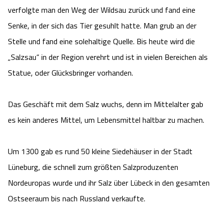
verfolgte man den Weg der Wildsau zurück und fand eine
Angebote
Urlaub auf dem Bauernhof
Battle Kart Bispingen
Senke, in der sich das Tier gesuhlt hatte. Man grub an der
Stelle und fand eine solehaltige Quelle. Bis heute wird die
Kontakt
Landschaftsführungen
Adventure District Bispingen
„Salzsau“ in der Region verehrt und ist in vielen Bereichen als
Statue, oder Glücksbringer vorhanden.
Veranstaltungen
Unterkünfte
Ausflugsziele
Das Geschäft mit dem Salz wuchs, denn im Mittelalter gab
es kein anderes Mittel, um Lebensmittel haltbar zu machen.
Um 1300 gab es rund 50 kleine Siedehäuser in der Stadt
Lüneburg, die schnell zum größten Salzproduzenten
Nordeuropas wurde und ihr Salz über Lübeck in den gesamten
Ostseeraum bis nach Russland verkaufte.