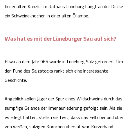
Camping
In der alten Kanzlei im Rathaus Lüneburg hängt an der Decke
Reiten
Wildpark Lüneburger Heide
Veranstaltungen
Shopping Celle
ein Schweineknochen in einer alten Öllampe.
Urlaub auf dem Bauernhof
Kutschen
Wildpark Schwarze Berge
Kulinarisches Celle
Was hat es mit der Lüneburger Sau auf sich?
Urlaub mit Hund
Regionale Küche
Otter Zentrum
Unterkünfte Celle
Last Minute
Tiere
Wildpark Müden
Veranstaltungen & Führungen Celle
Etwa ab dem Jahr 965 wurde in Lüneburg Salz gefördert. Um
den Fund des Salzstocks rankt sich eine interessante
Anreise
HeideSpezialitäten
Snow World Bispingen
Geschichte.
Kataloge
Unterkünfte
Ralf Schumacher Kart & Bowl
Angeblich sollen Jäger der Spur eines Wildschweins durch das
Videos
Naturhotels
sumpfige Gelände der Ilmenauniederung gefolgt sein. Als sie
Das verrückte Haus
es erlegt hatten, stellen sie fest, dass das Fell über und über
Shop
Urlaub mit Hund
Abenteuerland Trampolin-Park
von weißen, salzigen Körnchen übersät war. Kurzerhand