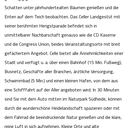
Schatten unter jahrhundertealten Bäumen genießen und die
Angebote
Urlaub auf dem Bauernhof
Battle Kart Bispingen
Enten auf dem Teich beobachten. Das Celler Landgestüt mit
Kontakt
seiner berühmten Hengstparade befindet sich in
Landschaftsführungen
Adventure District Bispingen
unmittelbarer Nachbarschaft genauso wie die CD Kaserne
Veranstaltungen
Unterkünfte
und die Congress Union, beides Veranstaltungsorte mit breit
gefächertem Angebot. Celle bietet alle Annehmlichkeiten einer
Ausflugsziele
Stadt und verfügt u. a. über einen Bahnhof (15 Min. Fußweg),
Busnetz, Geschäfte aller Branchen, ärztliche Versorgung,
Schwimmbad (5 Min.) und einen kleinen Hafen, von dem aus
eine Schifffahrt auf der Aller angeboten wird. In 30 Minuten
sind Sie mit dem Auto mitten im Naturpark Südheide, können
durch die wunderschöne Heidelandschaft spazieren oder mit
dem Fahrrad die beeindruckende Natur genießen und die klare,
reine Luft in sich aufnehmen. Kleine Orte und alte