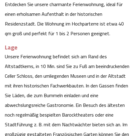
Entdecken Sie unsere charmante Ferienwohnung, ideal für
Camping
Reiten
Wildpark Lüneburger Heide
Veranstaltungen
Shopping Celle
einen erholsamen Aufenthalt in der historischen
Residenzstadt. Die Wohnung im Hochparterre ist etwa 40
Urlaub auf dem Bauernhof
Kutschen
Wildpark Schwarze Berge
Kulinarisches Celle
qm groß und perfekt für 1 bis 2 Personen geeignet.
Urlaub mit Hund
Regionale Küche
Otter Zentrum
Unterkünfte Celle
Lage
Unsere Ferienwohnung befindet sich am Rand des
Last Minute
Tiere
Wildpark Müden
Veranstaltungen & Führungen Celle
Altstadtkerns, in 10 Min. sind Sie zu Fuß am beeindruckenden
Anreise
Celler Schloss, den umliegenden Museen und in der Altstadt
HeideSpezialitäten
Snow World Bispingen
mit ihren historischen Fachwerkbauten. In den Gassen finden
Kataloge
Unterkünfte
Sie Läden, die zum Bummeln einladen und eine
Ralf Schumacher Kart & Bowl
abwechslungsreiche Gastronomie. Ein Besuch des ältesten
Videos
Naturhotels
Das verrückte Haus
noch regelmäßig bespielten Barocktheaters oder eine
Stadtführung z. B. mit dem Nachtwächter bieten sich an. Im
Shop
Urlaub mit Hund
Abenteuerland Trampolin-Park
großzügig gestalteten Französischen Garten können Sie den