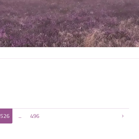
526
...
496