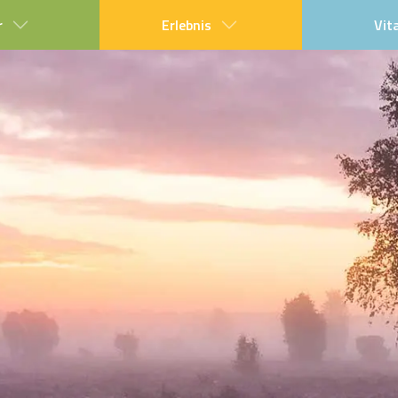
r
Erlebnis
Vit