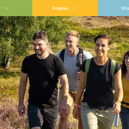
r
Erlebnis
Vit