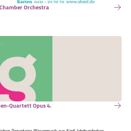
h Chamber Orchestra
en-Quartett Opus 4.
ichen Repertoire Bläsermusik aus fünf Jahrhunderten.