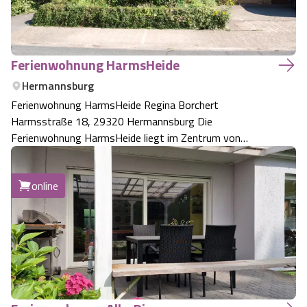
Ferienwohnung HarmsHeide
Hermannsburg
Ferienwohnung HarmsHeide Regina Borchert
Harmsstraße 18, 29320 Hermannsburg Die
Ferienwohnung HarmsHeide liegt im Zentrum von
Hermannsburg. Für Wandertouren und Ausflüge ist sie
ein idealer Ausgangspunkt. Verschiedene Freizeit- und
online
Tierparks sind gut erreichbar. Mit dem Auto sind es 30km
zur Reside…