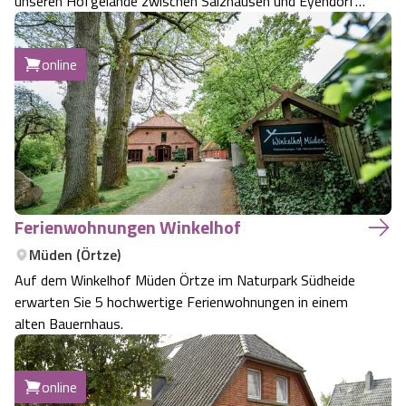
unseren Hofgelände zwischen Salzhausen und Eyendorf
in der Lüneburger Heide. Spielgeräte für Kinder, Spiel- und
Liegewiese. Nur 3 km vom Reiterdorf Luhmühlen
online
entfernt. Wir haben einige Hühner.
Ferienwohnungen Winkelhof
Müden (Örtze)
Auf dem Winkelhof Müden Örtze im Naturpark Südheide
erwarten Sie 5 hochwertige Ferienwohnungen in einem
alten Bauernhaus.
online