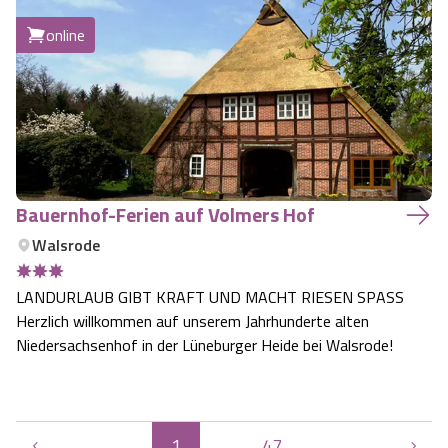
Parkplatz direkt am Haus. Zentral - ruhig - komfortabel
online
und modern wohnen, umgeben …
Bauernhof-Ferien auf Volmers Hof
Walsrode
LANDURLAUB GIBT KRAFT UND MACHT RIESEN SPASS
Herzlich willkommen auf unserem Jahrhunderte alten
Niedersachsenhof in der Lüneburger Heide bei Walsrode!
1
...
47