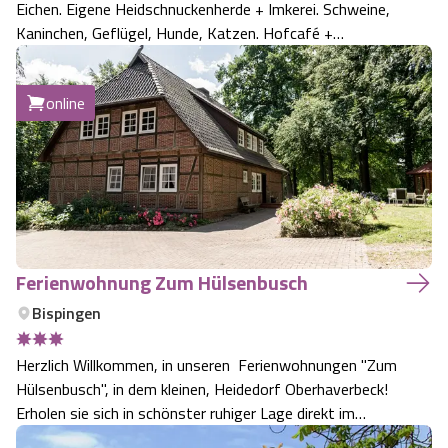
Eichen. Eigene Heidschnuckenherde + Imkerei. Schweine,
Kaninchen, Geflügel, Hunde, Katzen. Hofcafé +
Restaurant im Hause. Fragen Sie nach unseren
Schnuckentouren und unseren interessanten
online
Pauschalangeboten! Wir bieten Ihnen 6 Doppelzimmer, j…
Ferienwohnung Zum Hülsenbusch
Bispingen
Herzlich Willkommen, in unseren Ferienwohnungen "Zum
Hülsenbusch", in dem kleinen, Heidedorf Oberhaverbeck!
Erholen sie sich in schönster ruhiger Lage direkt im
Naturpark Lüneburger Heide Mit dem PKW zu erreichen,