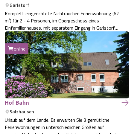
Garlstorf
Komplett eingerichtete Nichtraucher-Ferienwohnung (62
m²) für 2 - 4 Personen, im Obergeschoss eines
Einfamilienhauses, mit separatem Eingang in Garlstorf
am Walde. Optimale Lage für Ihre Ausflüge in den
Wildpark Lüneburger Heide, Salzhausen, Luhmühlen sowie
online
in die Heideflächen der Lüneburger Heide…
Hof Bahn
Salzhausen
Urlaub auf dem Lande. Es erwarten Sie 3 gemütliche
Ferienwohnungen in unterschiedlichen Größen auf