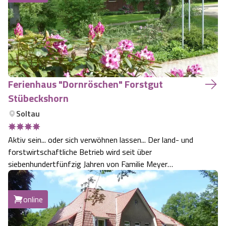
Ferienhaus "Dornröschen" Forstgut
Stübeckshorn
Soltau
Aktiv sein... oder sich verwöhnen lassen... Der land- und
forstwirtschaftliche Betrieb wird seit über
siebenhundertfünfzig Jahren von Familie Meyer
bewirtschaftet. Die Haupterwerbszweige sind die
Forstwirtschaft und der Gästebetrieb. Die Ackerflächen
online
und Ställe sind verpachtet Unser familiengere…