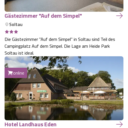
Angebote
Urlaub auf dem Bauernhof
Battle Kart Bispingen
Gästezimmer "Auf dem Simpel"
Soltau
Kontakt
Landschaftsführungen
Adventure District Bispingen
Die Gästezimmer "Auf dem Simpel" in Soltau sind Teil des
Veranstaltungen
Unterkünfte
Campingplatz Auf dem Simpel. Die Lage am Heide Park
Soltau ist ideal.
Ausflugsziele
online
Hotel Landhaus Eden