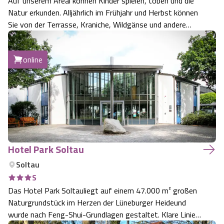
Auf unserem Areal können Kinder spielen, toben und die
Natur erkunden. Alljährlich im Frühjahr und Herbst können
Sie von der Terrasse, Kraniche, Wildgänse und andere
Zugvögel beobachten, oder Sie erblicken mit etwas Glück
zur Dämmerung Hirsche und Niederwild auf der Lichtung.
online
Hotel Park Soltau
Soltau
S
Das Hotel Park Soltauliegt auf einem 47.000 m² großen
Naturgrundstück im Herzen der Lüneburger Heideund
wurde nach Feng-Shui-Grundlagen gestaltet. Klare Linien