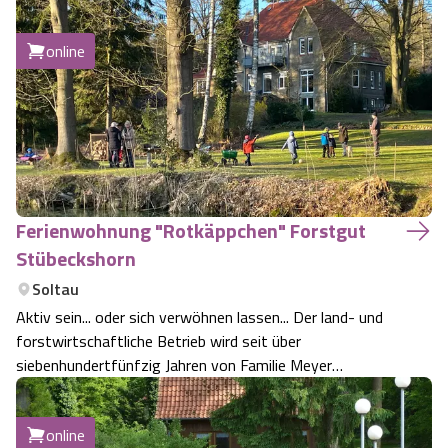
bestimmen dieArchitektur des Hauses. Warme und
harmonische Farben, Naturholz und viel Lichtergeben ein
online
Ambiente voller Geborgenheit und Ruh…
Ferienwohnung "Rotkäppchen" Forstgut
Stübeckshorn
Soltau
Aktiv sein... oder sich verwöhnen lassen... Der land- und
forstwirtschaftliche Betrieb wird seit über
siebenhundertfünfzig Jahren von Familie Meyer
bewirtschaftet. Die Haupterwerbszweige sind die
Forstwirtschaft und der Gästebetrieb. Die Ackerflächen
online
und Ställe sind verpachtet. Unser familiengere…