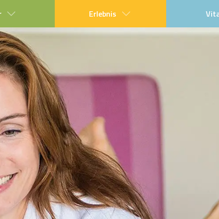
r
Erlebnis
Vit