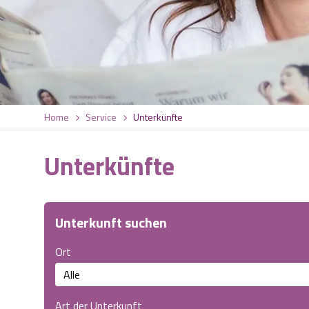
Home
Service
Unterkünfte
Unterkünfte
Unterkunft suchen
Ort
Art der Unterkunft