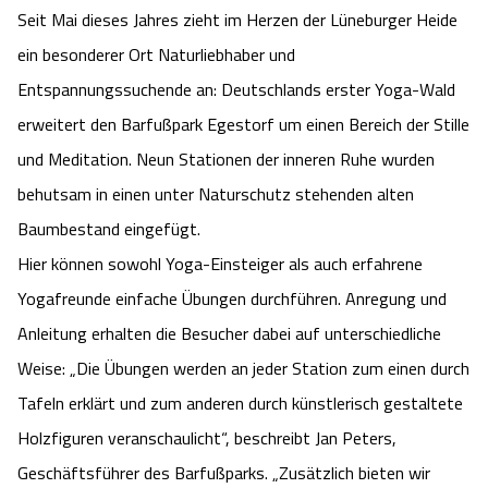
Seit Mai dieses Jahres zieht im Herzen der Lüneburger Heide
Camping
Reiten
Wildpark Lüneburger Heide
Veranstaltungen
Shopping Celle
ein besonderer Ort Naturliebhaber und
Urlaub auf dem Bauernhof
Entspannungssuchende an: Deutschlands erster Yoga-Wald
Kutschen
Wildpark Schwarze Berge
Kulinarisches Celle
erweitert den Barfußpark Egestorf um einen Bereich der Stille
Urlaub mit Hund
Regionale Küche
Otter Zentrum
und Meditation. Neun Stationen der inneren Ruhe wurden
Unterkünfte Celle
behutsam in einen unter Naturschutz stehenden alten
Last Minute
Tiere
Wildpark Müden
Veranstaltungen & Führungen Celle
Baumbestand eingefügt.
Hier können sowohl Yoga-Einsteiger als auch erfahrene
Anreise
HeideSpezialitäten
Snow World Bispingen
Yogafreunde einfache Übungen durchführen. Anregung und
Anleitung erhalten die Besucher dabei auf unterschiedliche
Kataloge
Unterkünfte
Ralf Schumacher Kart & Bowl
Weise: „Die Übungen werden an jeder Station zum einen durch
Videos
Naturhotels
Tafeln erklärt und zum anderen durch künstlerisch gestaltete
Das verrückte Haus
Holzfiguren veranschaulicht“, beschreibt Jan Peters,
Shop
Urlaub mit Hund
Abenteuerland Trampolin-Park
Geschäftsführer des Barfußparks. „Zusätzlich bieten wir