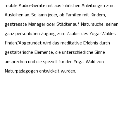
mobile Audio-Geräte mit ausführlichen Anleitungen zum
Angebote
Urlaub auf dem Bauernhof
Battle Kart Bispingen
Ausleihen an. So kann jeder, ob Familien mit Kindern,
gestresste Manager oder Städter auf Natursuche, seinen
Kontakt
Landschaftsführungen
Adventure District Bispingen
ganz persönlichen Zugang zum Zauber des Yoga-Waldes
finden.“Abgerundet wird das meditative Erlebnis durch
Veranstaltungen
Unterkünfte
gestalterische Elemente, die unterschiedliche Sinne
Ausflugsziele
ansprechen und die speziell für den Yoga-Wald von
Naturpädagogen entwickelt wurden.