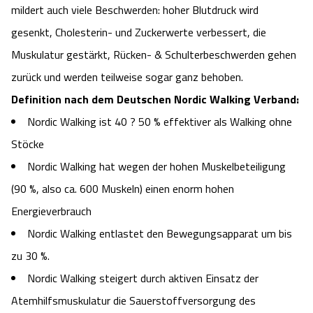
mildert auch viele Beschwerden: hoher Blutdruck wird
Camping
Reiten
Wildpark Lüneburger Heide
Veranstaltungen
Shopping Celle
gesenkt, Cholesterin- und Zuckerwerte verbessert, die
Muskulatur gestärkt, Rücken- & Schulterbeschwerden gehen
Urlaub auf dem Bauernhof
Kutschen
Wildpark Schwarze Berge
Kulinarisches Celle
zurück und werden teilweise sogar ganz behoben.
Urlaub mit Hund
Regionale Küche
Definition nach dem Deutschen Nordic Walking Verband:
Otter Zentrum
Unterkünfte Celle
Nordic Walking ist 40 ? 50 % effektiver als Walking ohne
Last Minute
Tiere
Wildpark Müden
Stöcke
Veranstaltungen & Führungen Celle
Nordic Walking hat wegen der hohen Muskelbeteiligung
Anreise
HeideSpezialitäten
Snow World Bispingen
(90 %, also ca. 600 Muskeln) einen enorm hohen
Energieverbrauch
Kataloge
Unterkünfte
Ralf Schumacher Kart & Bowl
Nordic Walking entlastet den Bewegungsapparat um bis
Videos
zu 30 %.
Naturhotels
Das verrückte Haus
Nordic Walking steigert durch aktiven Einsatz der
Shop
Urlaub mit Hund
Abenteuerland Trampolin-Park
Atemhilfsmuskulatur die Sauerstoffversorgung des