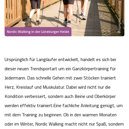
Heideflächen
Naturpark Südheide
Quad Bahn Bispingen
Thermen
Die Hansestadt Lüneburg
Hoher Kontrast Modus:
Freizeitparks
Naturerlebnis im Frühling
Kletterparks
Vegan, Fasten & Co.
Sehenswürdigkeiten Lüneburg
A
A
Schriftgröße:
A
Nordic Walking in der Lüneburger Heide
Vital Urlaub
Naturerlebnis im Sommer
Designer Outlet Soltau
Gesund & Fit
Shopping Lüneburg
Städte
Naturerlebnis im Herbst
Abenteuerlabyrinth
Balance
Kulinarisches Lüneburg
Ursprünglich für Langläufer entwickelt, handelt es sich bei
dieser neuen Trendsportart um ein Ganzkörpertraining für
Hotels
Naturerlebnis im Winter
Heide Himmel Baumwipfelpfad
Wellness-Kurzurlaub
Unterkünfte Lüneburg
Jedermann. Das schnelle Gehen mit zwei Stöcken trainiert
Ferienwohnungen
Herz, Kreislauf und Muskulatur. Dabei wird nicht nur die
Ausflugsziele
Adventure Schnucken Golf
Wellness-Unterkünfte
Veranstaltungen & Führungen Lüneburg
Kondition verbessert, sondern auch Beine und Oberkörper
Ferienhäuser
Wandern
Serengeti Park
werden effektiv trainiert.Eine fachliche Anleitung genügt, um
Hotels mit Schwimmbad
Die Residenzstadt Celle
mit dem Training zu beginnen. Ob in den warmen Monaten
Pensionen
Fahrrad Urlaub
Weltvogelpark Walsrode
THERMEplus® Unterkünfte
Sehenswürdigkeiten Celle
oder im Winter, Nordic Walking macht nicht nur Spaß, sondern