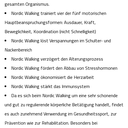
gesamten Organismus.
Angebote
Urlaub auf dem Bauernhof
Battle Kart Bispingen
Nordic Walking trainiert vier der fünf motorischen
Hauptbeanspruchungsformen: Ausdauer, Kraft,
Kontakt
Landschaftsführungen
Adventure District Bispingen
Beweglichkeit, Koordination (nicht Schnelligkeit)
Nordic Walking löst Verspannungen im Schulter- und
Veranstaltungen
Unterkünfte
Nackenbereich
Nordic Walking verzögert den Alterungsprozess
Ausflugsziele
Nordic Walking fördert den Abbau von Stresshormonen
Nordic Walking ökonomisiert die Herzarbeit
Nordic Walking stärkt das Immunsystem
Da es sich beim Nordic Walking um eine sehr schonende
und gut zu regulierende körperliche Betätigung handelt, findet
es auch zunehmend Verwendung im Gesundheitssport, zur
Prävention wie zur Rehabilitation. Besonders bei