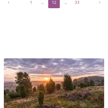
1
...
12
...
33