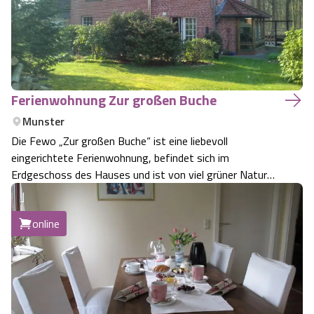
Ferienwohnung Zur großen Buche
Munster
Die Fewo „Zur großen Buche“ ist eine liebevoll
eingerichtete Ferienwohnung, befindet sich im
Erdgeschoss des Hauses und ist von viel grüner Natur
umgeben. Der große Garten ist komplett eingezäunt.
Unsere gemütliche Fewo hat 2 Schlafzimmer, ein großes
online
Wohnzimmer mit Kabel-TV, freies W-LAN und einen…