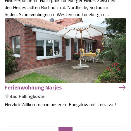
Heide-Shuttle Im Naturpark Lüneburger Heide, zwischen
den Heidestädten Buchholz i. d. Nordheide, Soltau im
Süden, Schneverdingen im Westen und Lüneburg im
Osten gibt es viel zu entdecken. In der Sommersaison
von 03. Juli bis 03. Oktober bieten wir Ihnen für Ihre
Erkundungstour einen ganz besonder…
Ferienwohnung Narjes
Bad Fallingbostel
Herzlich Willkommen in unserem Bungalow mit Terrasse!