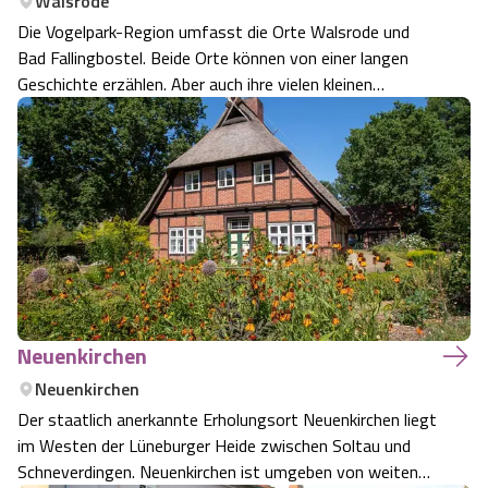
Walsrode
Die Vogelpark-Region umfasst die Orte Walsrode und
Angebote
Urlaub auf dem Bauernhof
Battle Kart Bispingen
Bad Fallingbostel. Beide Orte können von einer langen
Geschichte erzählen. Aber auch ihre vielen kleinen
Kontakt
Landschaftsführungen
Adventure District Bispingen
Ortsteile und idyllischen, charmanten Dörfer lassen das
Urlauberherz höher schlagen. Überall finden sich
Veranstaltungen
Unterkünfte mit besonders freundlichen…
Unterkünfte
Ausflugsziele
Neuenkirchen
Neuenkirchen
Der staatlich anerkannte Erholungsort Neuenkirchen liegt
im Westen der Lüneburger Heide zwischen Soltau und
Schneverdingen. Neuenkirchen ist umgeben von weiten