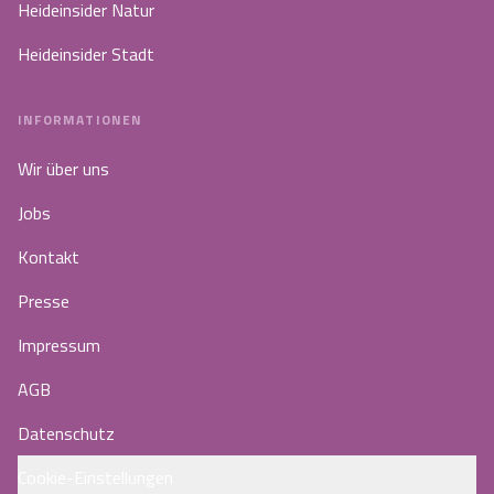
Heideinsider Natur
Angebote
Urlaub auf dem Bauernhof
Battle Kart Bispingen
Heideinsider Stadt
Kontakt
Landschaftsführungen
Adventure District Bispingen
INFORMATIONEN
Veranstaltungen
Unterkünfte
Wir über uns
Jobs
Ausflugsziele
Kontakt
Presse
Impressum
AGB
Datenschutz
Cookie-Einstellungen