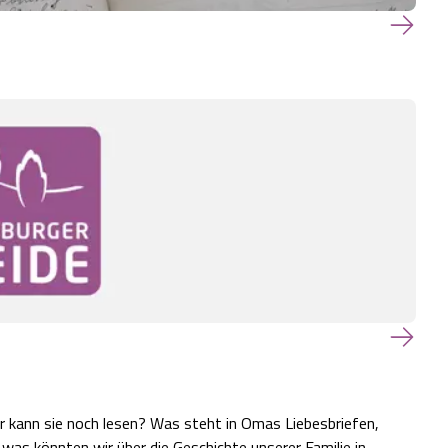
er kann sie noch lesen? Was steht in Omas Liebesbriefen,
as könnten wir über die Geschichte unserer Familie in