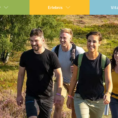
r
Erlebnis
Vit