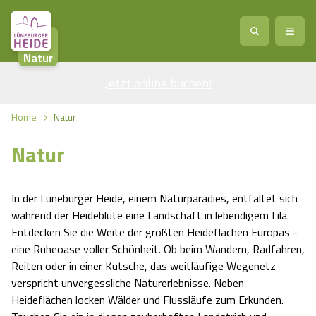
Natur
Jetzt online buchen
Service
!
Anreise
Abreise
Home
Natur
Service
Natur
Natur
Region / Orte
Ort
Erlebnis
Natur
In der Lüneburger Heide, einem Naturparadies, entfaltet sich
Veranstaltungen
Heideblüte
Erlebnis
Vital
während der Heideblüte eine Landschaft in lebendigem Lila.
Personen
Kinder
Entdecken Sie die Weite der größten Heideflächen Europas -
Ausflugsziele
Heideflächen
eine Ruheoase voller Schönheit. Ob beim Wandern, Radfahren,
Heide Park Resort
Stadt
Vital
Reiten oder in einer Kutsche, das weitläufige Wegenetz
Suchen
verspricht unvergessliche Naturerlebnisse. Neben
Karte
Naturpark Lüneburger Heide
Barfußpark Egestorf
Wellness
Barriere­freiheits-Einstell­ungen
Stadt
Heideflächen locken Wälder und Flussläufe zum Erkunden.